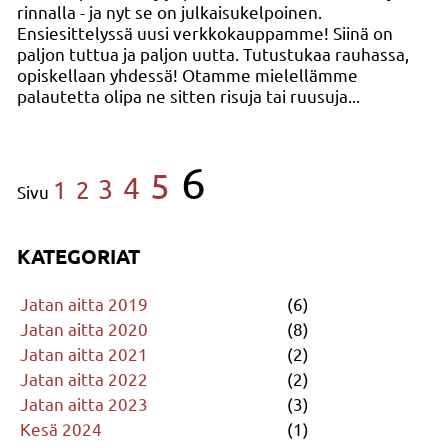
rinnalla - ja nyt se on julkaisukelpoinen.
Ensiesittelyssä uusi verkkokauppamme! Siinä on
paljon tuttua ja paljon uutta. Tutustukaa rauhassa,
opiskellaan yhdessä! Otamme mielellämme
palautetta olipa ne sitten risuja tai ruusuja...
6
5
4
3
1
2
Sivu
KATEGORIAT
Jatan aitta 2019
(6)
Jatan aitta 2020
(8)
Jatan aitta 2021
(2)
Jatan aitta 2022
(2)
Jatan aitta 2023
(3)
Kesä 2024
(1)