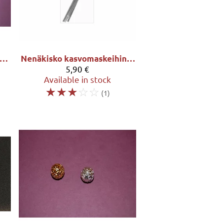
ristallipallot 2kpl ja 300cm ketju
Nenäkisko kasvomaskeihin 8kpl/pkt
5,90 €
Available in stock
☆
☆
☆
☆
☆
(1)