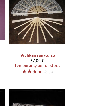
Viuhkan runko, iso
37,00 €
Temporarily out of stock
☆
☆
☆
☆
☆
(6)