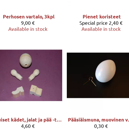
Perhosen vartalo, 3kpl
Pienet koristeet
9,00 €
Special price
2,40 €
Available in stock
Available in stock
Puiset kädet, jalat ja pää -tarvikepkt
Pääsiäis
4,60 €
0,30 €