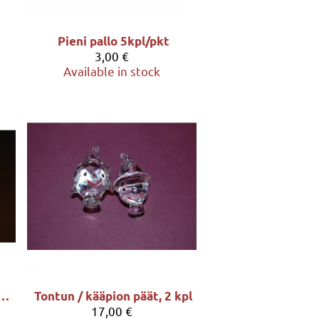
Pieni pallo 5kpl/pkt
3,00 €
Available in stock
muna, muovinen valkea, 6 x 4cm
Tontun / kääpion päät, 2 kpl
17,00 €