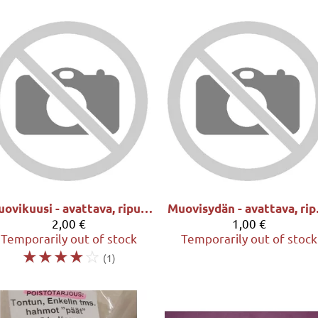
Muovikuusi - avattava, ripustusreiällä n. 9 x 9 cm, kirkas
Muovisyd
2,00 €
1,00 €
Temporarily out of stock
Temporarily out of stock
☆
☆
☆
☆
☆
(1)