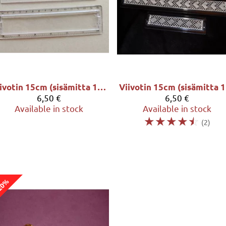
Viivotin 15cm (sisämitta 14,9 x 2,7cm)
V
6,50 €
6,50 €
Available in stock
Available in stock
☆
☆
☆
☆
☆
(2)
20%