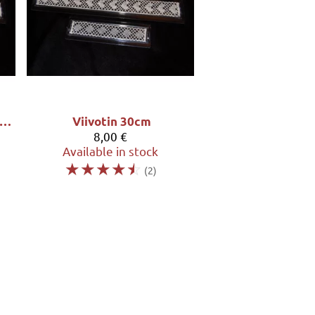
iivotin 15cm (sisämitta 15,5 x 3cm)
Viivotin 30cm
8,00 €
Available in stock
☆
☆
☆
☆
☆
(2)