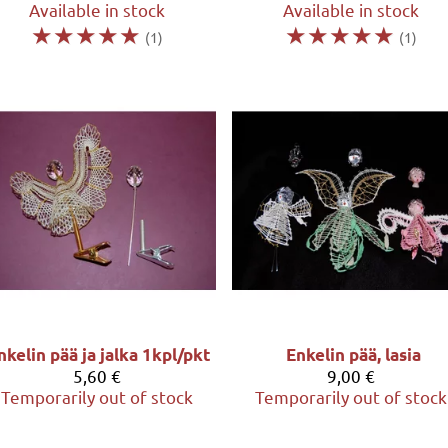
Available in stock
Available in stock
☆
☆
☆
☆
☆
☆
☆
☆
☆
☆
(1)
(1)
nkelin pää ja jalka 1kpl/pkt
Enkelin pää, lasia
5,60 €
9,00 €
Temporarily out of stock
Temporarily out of stock