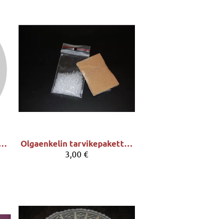
än - avattava, ripustusreiällä n. 8 x 8cm, kirkas
Olgaenkelin tarvikepaketti 3 (lanka, helmet)
3,00 €