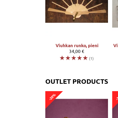
Viuhkan runko, pieni
34,00 €
☆
☆
☆
☆
☆
(1)
OUTLET PRODUCTS
-20%
-