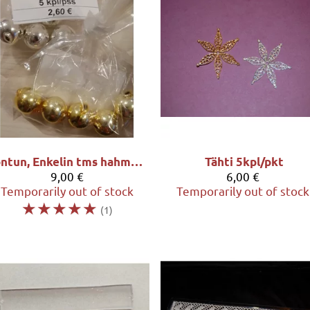
Tontun, Enkelin tms hahmon päät 5 kpl/pss
Tähti 5kpl/pkt
9,00 €
6,00 €
Temporarily out of stock
Temporarily out of stock
☆
☆
☆
☆
☆
(1)