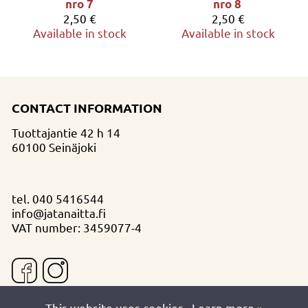
nro 7
nro 8
2,50 €
2,50 €
Available in stock
Available in stock
CONTACT INFORMATION
Tuottajantie 42 h 14
60100 Seinäjoki
tel.
040 5416544
info@jatanaitta.fi
VAT number: 3459077-4
This website uses cookies.
Learn more »