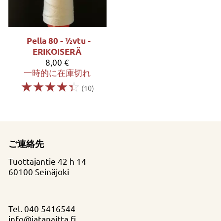
Pella 80 - ½vtu -
ERIKOISERÄ
8,00 €
一時的に在庫切れ
☆
☆
☆
☆
☆
(10)
ご連絡先
Tuottajantie 42 h 14
60100 Seinäjoki
Tel.
040 5416544
info@jatanaitta.fi