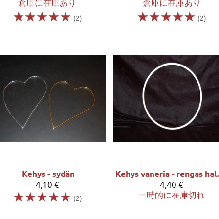
倉庫に在庫あり
倉庫に在庫あり
☆
☆
☆
☆
☆
☆
☆
☆
☆
☆
(2)
(2)
Kehys - sydän
Kehys va
4,10 €
4,40 €
☆
☆
☆
☆
☆
一時的に在庫切れ
(2)