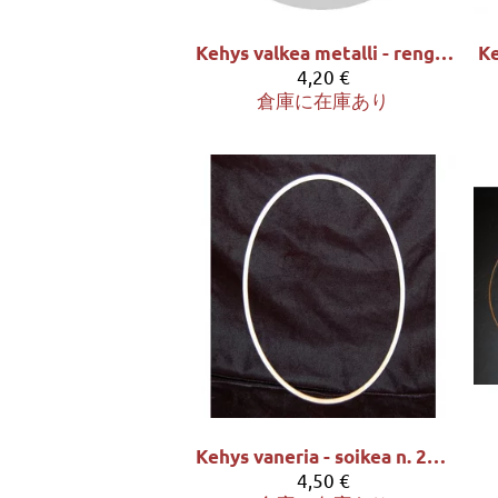
Kehys valkea metalli - rengas halk. 20cm
4,20 €
倉庫に在庫あり
Kehys vaneria - soikea n. 26,5 x 18cm
4,50 €