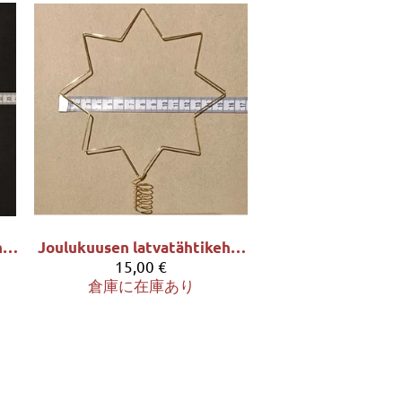
Joulukuusen latvatähtikehys - iso, kullansävy
Joulukuusen latvatähtikehys - pieni, kullansävy
15,00 €
倉庫に在庫あり