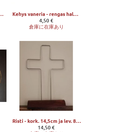
neria - rengas halk. 12cm
Kehys vaneria - rengas halk. 19cm
4,50 €
倉庫に在庫あり
Risti - kork. 14,5cm ja lev. 8,5cm
14,50 €