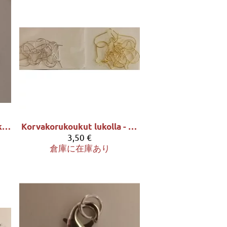
Kännykkäkorun pidike - 2 kpl musta
Korvakorukoukut lukolla - 10 kpl:n pss
3,50 €
倉庫に在庫あり