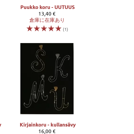
Puukko koru - UUTUUS
13,40 €
倉庫に在庫あり
☆
☆
☆
☆
☆
(1)
y
Kirjainkoru - kullansävy
16,00 €