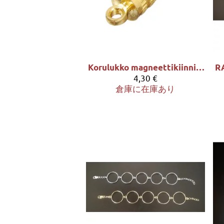
Korulukko magneettikiinnityksellä - 2 kpl/pss
4,30 €
倉庫に在庫あり