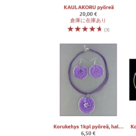
KAULAKORU pyöreä
20,00 €
倉庫に在庫あり
☆
☆
☆
☆
☆
(3)
Korukehys 1kpl pyöreä, halk. 5cm
6,50 €