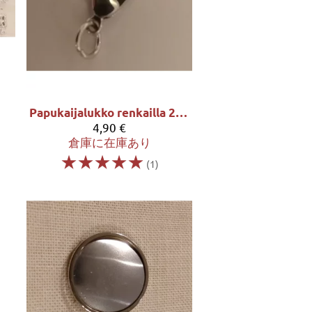
Papukaijalukko renkailla 24x9mm - hopeansävy 4 kpl/pss
4,90 €
倉庫に在庫あり
☆
☆
☆
☆
☆
(1)