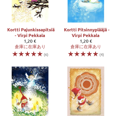
Kortti Pajunkissapitsiä
Kortti Pitsinnyplääjä -
- Virpi Pekkala
Virpi Pekkala
1,20 €
1,20 €
倉庫に在庫あり
倉庫に在庫あり
☆
☆
☆
☆
☆
☆
☆
☆
☆
☆
(6)
(4)