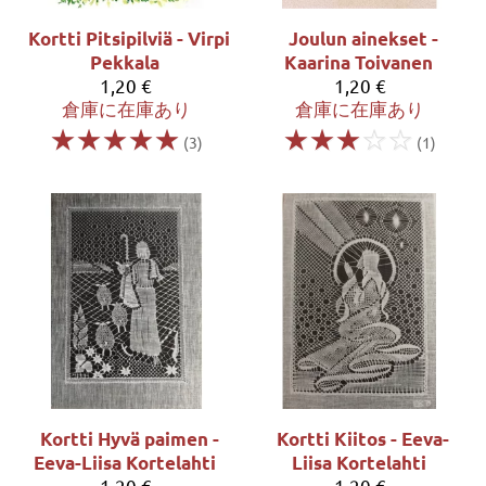
Kortti Pitsipilviä - Virpi
Joulun ainekset -
Pekkala
Kaarina Toivanen
1,20 €
1,20 €
倉庫に在庫あり
倉庫に在庫あり
☆
☆
☆
☆
☆
☆
☆
☆
☆
☆
(3)
(1)
Kortti Hyvä paimen -
Kortti Kiitos - Eeva-
Eeva-Liisa Kortelahti
Liisa Kortelahti
1,20 €
1,20 €