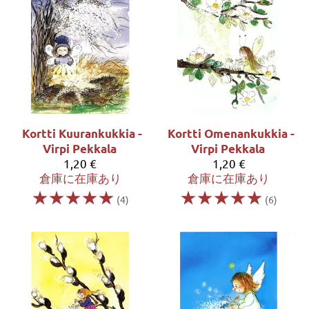
Kortti Kuurankukkia -
Kortti Omenankukkia -
Virpi Pekkala
Virpi Pekkala
1,20 €
1,20 €
倉庫に在庫あり
倉庫に在庫あり
☆
☆
☆
☆
☆
☆
☆
☆
☆
☆
(4)
(6)