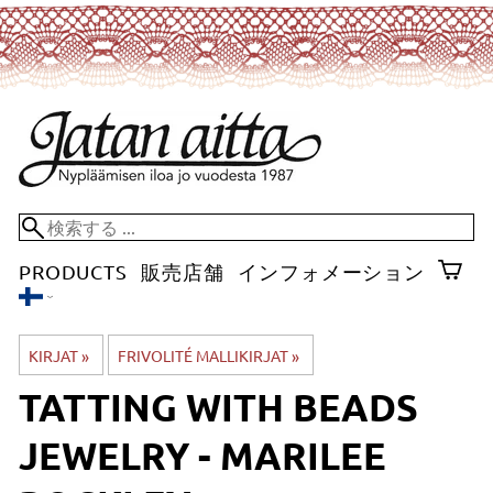
PRODUCTS
販売店舗
インフォメーション
KIRJAT
‪»
FRIVOLITÉ MALLIKIRJAT
‪»
TATTING WITH BEADS
JEWELRY - MARILEE