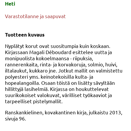
Heti
Varastotilanne ja saapuvat
Tuotteen kuvaus
Nyplätyt korut ovat suositumpia kuin koskaan.
Kirjassaan Magali Déboudard esittelee uutta ja
monipuolista kokoelmaansa - riipuksia,
rannerenkaita, rinta- ja korvakoruja, solmio, huivi,
iltalaukut, kukkaro jne. Jotkut mallit on valmistettu
polyesteri yms. keinotekoisilla kulta- ja
hopealangoilla. Osaan töistä on lisätty sävyltään
hillittyjä lasihelmiä. Kirjassa on houkuttelevat
suurikokoiset valokuvat, värilliset työkaaviot ja
tarpeelliset pistelymallit.
Ranskankielinen, kovakantinen kirja, julkaistu 2013,
sivuja 96.