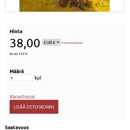
Hinta
38,00
+
toimituskulut
Sis. alv 13.5 %
Määrä
kpl
Varastossa
Saatavuus