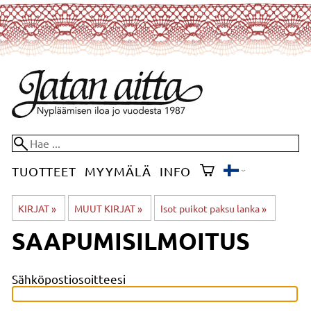
TUOTTEET
MYYMÄLÄ
INFO
KIRJAT
‪»
MUUT KIRJAT
‪»
Isot puikot paksu lanka
‪»
SAAPUMISILMOITUS
Sähköpostiosoitteesi