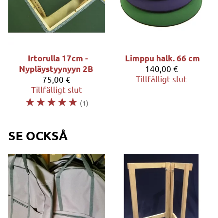
Irtorulla 17cm -
Limppu halk. 66 cm
140,00 €
Nypläystyynyyn 2B
Tillfälligt slut
75,00 €
Tillfälligt slut
☆
☆
☆
☆
☆
(1)
SE OCKSÅ