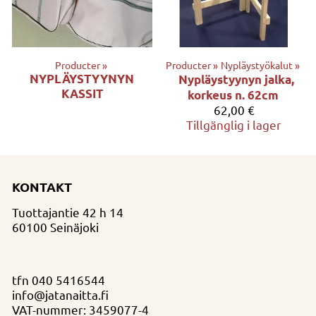
Producter
‪»
Producter
‪»
Nypläystyökalut
‪»
NYPLÄYSTYYNYN
Nypläystyynyn jalka,
KASSIT
korkeus n. 62cm
62,00 €
Tillgänglig i lager
KONTAKT
Tuottajantie 42 h 14
60100 Seinäjoki
tfn
040 5416544
info@jatanaitta.fi
VAT-nummer: 3459077-4