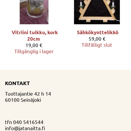
Vitriini tuikku, kork
Sähkökynttelikkö
59,00 €
20cm
Tillfälligt slut
19,00 €
Tillgänglig i lager
KONTAKT
Tuottajantie 42 h 14
60100 Seinäjoki
tfn
040 5416544
info@jatanaitta.fi