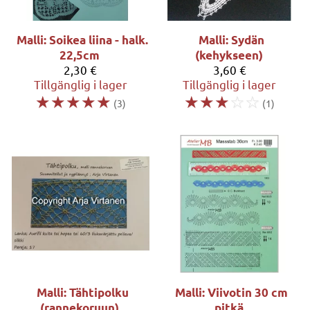
Malli: Soikea liina - halk.
Malli: Sydän
22,5cm
(kehykseen)
2,30 €
3,60 €
Tillgänglig i lager
Tillgänglig i lager
☆
☆
☆
☆
☆
☆
☆
☆
☆
☆
(3)
(1)
Malli: Tähtipolku
Malli: Viivotin 30 cm
(rannekoruun)
pitkä