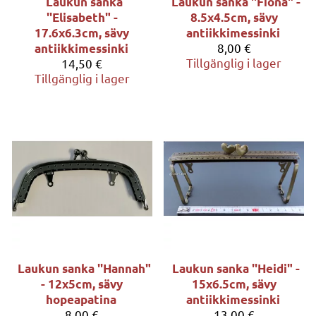
Laukun sanka
Laukun sanka ''Fiona" -
''Elisabeth" -
8.5x4.5cm, sävy
17.6x6.3cm, sävy
antiikkimessinki
8,00 €
antiikkimessinki
Tillgänglig i lager
14,50 €
Tillgänglig i lager
Laukun sanka ''Hannah"
Laukun sanka ''Heidi" -
- 12x5cm, sävy
15x6.5cm, sävy
hopeapatina
antiikkimessinki
8,00 €
13,00 €