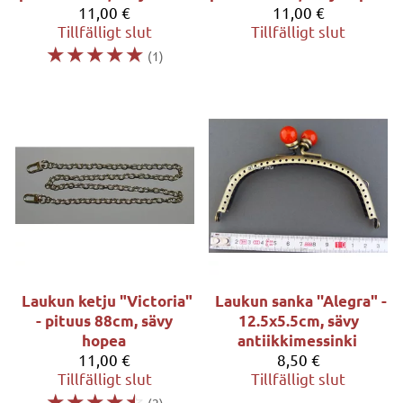
11,00 €
11,00 €
Tillfälligt slut
Tillfälligt slut
☆
☆
☆
☆
☆
(1)
Laukun ketju "Victoria"
Laukun sanka ''Alegra" -
- pituus 88cm, sävy
12.5x5.5cm, sävy
hopea
antiikkimessinki
11,00 €
8,50 €
Tillfälligt slut
Tillfälligt slut
☆
☆
☆
☆
☆
(2)