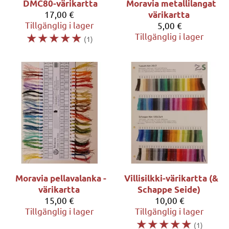
DMC80-värikartta
Moravia metallilangat
17,00 €
värikartta
Tillgänglig i lager
5,00 €
☆
☆
☆
☆
☆
Tillgänglig i lager
(1)
Moravia pellavalanka -
Villisilkki-värikartta (&
värikartta
Schappe Seide)
15,00 €
10,00 €
Tillgänglig i lager
Tillgänglig i lager
☆
☆
☆
☆
☆
(1)