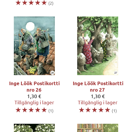
☆
☆
☆
☆
☆
(2)
Inge Löök
Postikortti
Inge Löök
Postikortti
nro 26
nro 27
1,30 €
1,30 €
Tillgänglig i lager
Tillgänglig i lager
☆
☆
☆
☆
☆
☆
☆
☆
☆
☆
(1)
(1)