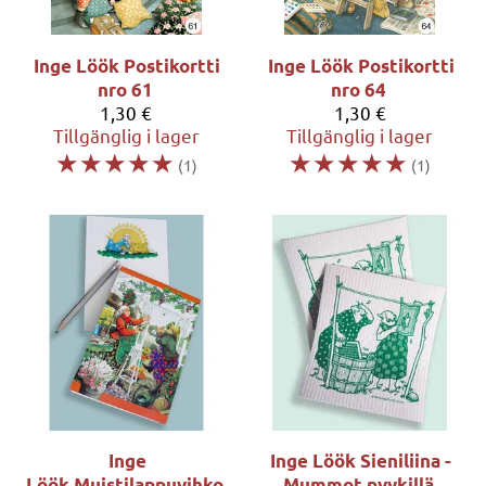
Inge Löök
Postikortti
Inge Löök
Postikortti
nro 61
nro 64
1,30 €
1,30 €
Tillgänglig i lager
Tillgänglig i lager
☆
☆
☆
☆
☆
☆
☆
☆
☆
☆
(1)
(1)
Inge
Inge Löök
Sieniliina -
Löök
Muistilappuvihko
Mummot pyykillä