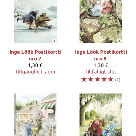
Inge Löök
Postikortti
Inge Löök
Postikortti
nro 2
nro 8
1,30 €
1,30 €
Tillgänglig i lager
Tillfälligt slut
☆
☆
☆
☆
☆
(2)