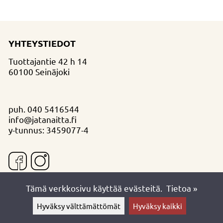
YHTEYSTIEDOT
Tuottajantie 42 h 14
60100 Seinäjoki
puh.
040 5416544
info@jatanaitta.fi
y-tunnus: 3459077-4
Tämä verkkosivu käyttää evästeitä.
Tietoa »
Hyväksy välttämättömät
Hyväksy kaikki