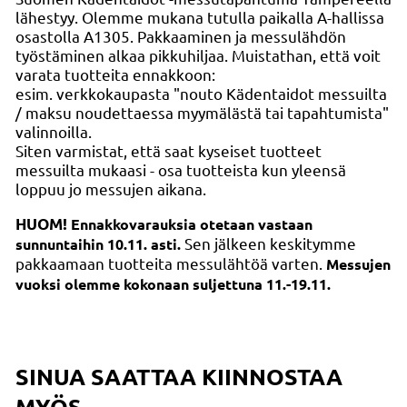
lähestyy. Olemme mukana tutulla paikalla A-hallissa
osastolla A1305. Pakkaaminen ja messulähdön
työstäminen alkaa pikkuhiljaa. Muistathan, että voit
varata tuotteita ennakkoon:
esim. verkkokaupasta "nouto Kädentaidot messuilta
/ maksu noudettaessa myymälästä tai tapahtumista"
valinnoilla.
Siten varmistat, että saat kyseiset tuotteet
messuilta mukaasi - osa tuotteista kun yleensä
loppuu jo messujen aikana.
HUOM!
Ennakkovarauksia otetaan vastaan
Sen jälkeen keskitymme
sunnuntaihin 10.11. asti.
pakkaamaan tuotteita messulähtöä varten.
Messujen
vuoksi olemme kokonaan suljettuna 11.-19.11.
SINUA SAATTAA KIINNOSTAA
MYÖS