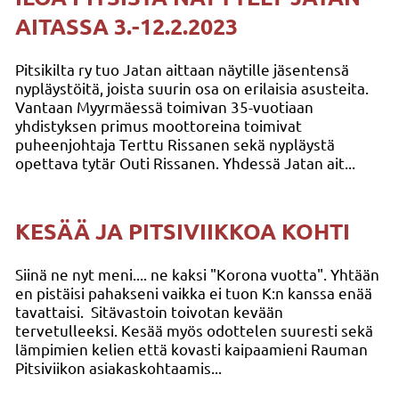
AITASSA 3.-12.2.2023
Pitsikilta ry tuo Jatan aittaan näytille jäsentensä
nypläystöitä, joista suurin osa on erilaisia asusteita.
Vantaan Myyrmäessä toimivan 35-vuotiaan
yhdistyksen primus moottoreina toimivat
puheenjohtaja Terttu Rissanen sekä nypläystä
opettava tytär Outi Rissanen. Yhdessä Jatan ait...
KESÄÄ JA PITSIVIIKKOA KOHTI
Siinä ne nyt meni.... ne kaksi "Korona vuotta". Yhtään
en pistäisi pahakseni vaikka ei tuon K:n kanssa enää
tavattaisi. Sitävastoin toivotan kevään
tervetulleeksi. Kesää myös odottelen suuresti sekä
lämpimien kelien että kovasti kaipaamieni Rauman
Pitsiviikon asiakaskohtaamis...