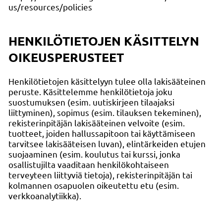
us/resources/policies
HENKILÖTIETOJEN KÄSITTELYN
OIKEUSPERUSTEET
Henkilötietojen käsittelyyn tulee olla lakisääteinen
peruste. Käsittelemme henkilötietoja joku
suostumuksen (esim. uutiskirjeen tilaajaksi
liittyminen), sopimus (esim. tilauksen tekeminen),
rekisterinpitäjän lakisääteinen velvoite (esim.
tuotteet, joiden hallussapitoon tai käyttämiseen
tarvitsee lakisääteisen luvan), elintärkeiden etujen
suojaaminen (esim. koulutus tai kurssi, jonka
osallistujilta vaaditaan henkilökohtaiseen
terveyteen liittyviä tietoja), rekisterinpitäjän tai
kolmannen osapuolen oikeutettu etu (esim.
verkkoanalytiikka).