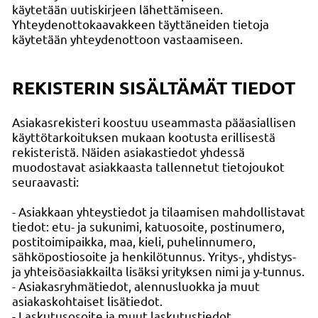
käytetään uutiskirjeen lähettämiseen.
Yhteydenottokaavakkeen täyttäneiden tietoja
käytetään yhteydenottoon vastaamiseen.
REKISTERIN SISÄLTÄMÄT TIEDOT
Asiakasrekisteri koostuu useammasta pääasiallisen
käyttötarkoituksen mukaan kootusta erillisestä
rekisteristä. Näiden asiakastiedot yhdessä
muodostavat asiakkaasta tallennetut tietojoukot
seuraavasti:
- Asiakkaan yhteystiedot ja tilaamisen mahdollistavat
tiedot: etu- ja sukunimi, katuosoite, postinumero,
postitoimipaikka, maa, kieli, puhelinnumero,
sähköpostiosoite ja henkilötunnus. Yritys-, yhdistys-
ja yhteisöasiakkailta lisäksi yrityksen nimi ja y-tunnus.
- Asiakasryhmätiedot, alennusluokka ja muut
asiakaskohtaiset lisätiedot.
- Laskutusosoite ja muut laskutustiedot