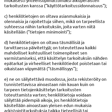
mukaisesti yhteensopimattomaksi alkuperäisten
tarkoitusten kanssa (”käyttötarkoitussidonnaisuus”);
c) henkilötietojen on oltava asianmukaisia ja
olennaisia ja rajoitettuja siihen, mikä on tarpeellista
suhteessa niihin tarkoituksiin, joita varten niitä
käsitellään (”tietojen minimointi”);
d) henkilötietojen on oltava täsmällisiä ja
tarvittaessa päivitettyjä; on toteutettava kaikki
mahdolliset kohtuulliset toimenpiteet sen
varmistamiseksi, että käsittelyn tarkoituksiin nähden
epätarkat ja virheelliset henkilötiedot poistetaan tai
oikaistaan viipymättä (”täsmällisyys”);
e) ne on säilytettävä muodossa, josta rekisteröity on
tunnistettavissa ainoastaan niin kauan kuin on
tarpeen tietojenkäsittelyn tarkoitusten
toteuttamista varten; henkilötietoja voidaan
säilyttää pidempiä aikoja, jos henkilötietoja
käsitellään ainoastaan yleisen edun mukaisia
arkistointitarkoituksia taikka tieteellisiä tai