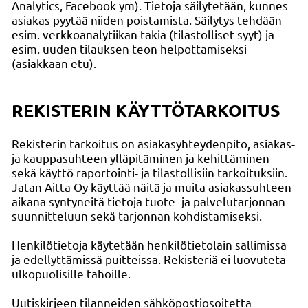
Analytics, Facebook ym). Tietoja säilytetään, kunnes
asiakas pyytää niiden poistamista. Säilytys tehdään
esim. verkkoanalytiikan takia (tilastolliset syyt) ja
esim. uuden tilauksen teon helpottamiseksi
(asiakkaan etu).
REKISTERIN KÄYTTÖTARKOITUS
Rekisterin tarkoitus on asiakasyhteydenpito, asiakas-
ja kauppasuhteen ylläpitäminen ja kehittäminen
sekä käyttö raportointi- ja tilastollisiin tarkoituksiin.
Jatan Aitta Oy käyttää näitä ja muita asiakassuhteen
aikana syntyneitä tietoja tuote- ja palvelutarjonnan
suunnitteluun sekä tarjonnan kohdistamiseksi.
Henkilötietoja käytetään henkilötietolain sallimissa
ja edellyttämissä puitteissa. Rekisteriä ei luovuteta
ulkopuolisille tahoille.
Uutiskirjeen tilanneiden sähköpostiosoitetta