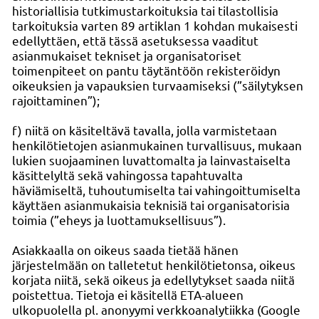
historiallisia tutkimustarkoituksia tai tilastollisia
tarkoituksia varten 89 artiklan 1 kohdan mukaisesti
edellyttäen, että tässä asetuksessa vaaditut
asianmukaiset tekniset ja organisatoriset
toimenpiteet on pantu täytäntöön rekisteröidyn
oikeuksien ja vapauksien turvaamiseksi (”säilytyksen
rajoittaminen”);
f) niitä on käsiteltävä tavalla, jolla varmistetaan
henkilötietojen asianmukainen turvallisuus, mukaan
lukien suojaaminen luvattomalta ja lainvastaiselta
käsittelyltä sekä vahingossa tapahtuvalta
häviämiseltä, tuhoutumiselta tai vahingoittumiselta
käyttäen asianmukaisia teknisiä tai organisatorisia
toimia (”eheys ja luottamuksellisuus”).
Asiakkaalla on oikeus saada tietää hänen
järjestelmään on talletetut henkilötietonsa, oikeus
korjata niitä, sekä oikeus ja edellytykset saada niitä
poistettua. Tietoja ei käsitellä ETA-alueen
ulkopuolella pl. anonyymi verkkoanalytiikka (Google