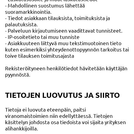
- Mahdollinen suostumus lähettää
suoramarkkinointia.
- Tiedot asiakkaan tilauksista, toimituksista ja
palautuksista.
- Palveluun kirjautumiseen vaadittavat tunnisteet.
- IP-osoitetieto tai muu tunniste
- Asiakkuuteen liittyvä muu tekstimuotoinen tieto
kuten esimerkiksi yhteydenottopyynnön tarkoitus tai
toive tilauksen toimitusajasta
Rekisteröityneen henkilötiedot hävitetään käyttäjän
pyynnöstä.
TIETOJEN LUOVUTUS JA SIIRTO
Tietoja ei luovuta eteenpäin, paitsi
viranomaistoimien niin edellyttäessä. Tietojen
käsittelyn johdosta osa tiedoista voi sijaita yrityksen
alihankkijoilla.