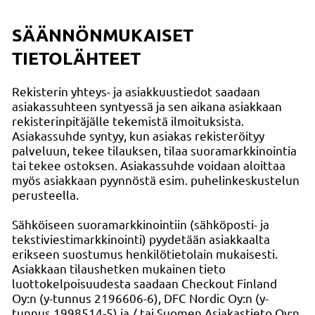
SÄÄNNÖNMUKAISET
TIETOLÄHTEET
Rekisterin yhteys- ja asiakkuustiedot saadaan
asiakassuhteen syntyessä ja sen aikana asiakkaan
rekisterinpitäjälle tekemistä ilmoituksista.
Asiakassuhde syntyy, kun asiakas rekisteröityy
palveluun, tekee tilauksen, tilaa suoramarkkinointia
tai tekee ostoksen. Asiakassuhde voidaan aloittaa
myös asiakkaan pyynnöstä esim. puhelinkeskustelun
perusteella.
Sähköiseen suoramarkkinointiin (sähköposti- ja
tekstiviestimarkkinointi) pyydetään asiakkaalta
erikseen suostumus henkilötietolain mukaisesti.
Asiakkaan tilaushetken mukainen tieto
luottokelpoisuudesta saadaan Checkout Finland
Oy:n (y-tunnus 2196606-6), DFC Nordic Oy:n (y-
tunnus 1998514-5) ja / tai Suomen Asiakastieto Oy:n