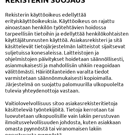
Rekisterin käyttöoikeus edellyttää
erityiskäyttöoikeuksia. Käyttöoikeus on rajattu
ainoastaan henkilön työtehtävien hoidossa
tarpeellisiin tietoihin ja edellyttää henkilökohtaisten
käyttäjätunnusten käyttöä. Asiakasrekisteri ja sitä
käsittelevät tietojärjestelmän laitteistot sijaitsevat
suljetuissa konesaleissa. Laitteistojen ja
ohjelmistojen päivitykset hoidetaan säännöllisesti,
asianmukaisesti ja mahdollisiin uhkiin reagoidaan
välittömästi. Häiriötilanteiden varalta tiedot
varmistetaan säännönmukaisesti kopioimalla.
Järjestelmä on suojattu palomuurilla ulkopuolelta
tulevia yhteydenottoja vastaan.
Vaitiolovelvollisuus sitoo asiakasrekisteritietoja
käsitteleviä työntekijöitä. Tietoja kerrotaan tai
luovutetaan ulkopuolisille vain lakiin perustuvan
ilmoitusvelvollisuuden johdosta, kuten asiakkaan
omasta pyynnöstä tai viranomaisen lakiin
perustuvasta pyynnöstä.