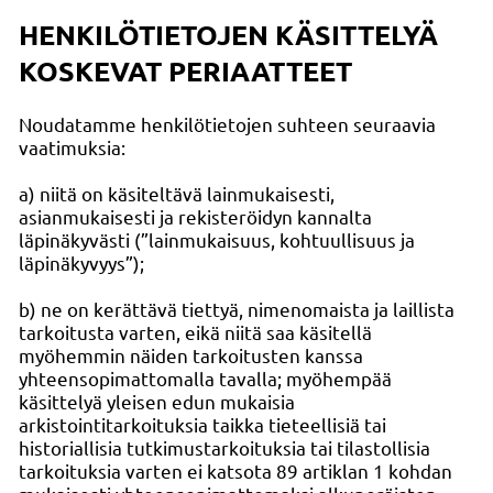
HENKILÖTIETOJEN KÄSITTELYÄ
KOSKEVAT PERIAATTEET
Noudatamme henkilötietojen suhteen seuraavia
vaatimuksia:
a) niitä on käsiteltävä lainmukaisesti,
asianmukaisesti ja rekisteröidyn kannalta
läpinäkyvästi (”lainmukaisuus, kohtuullisuus ja
läpinäkyvyys”);
b) ne on kerättävä tiettyä, nimenomaista ja laillista
tarkoitusta varten, eikä niitä saa käsitellä
myöhemmin näiden tarkoitusten kanssa
yhteensopimattomalla tavalla; myöhempää
käsittelyä yleisen edun mukaisia
arkistointitarkoituksia taikka tieteellisiä tai
historiallisia tutkimustarkoituksia tai tilastollisia
tarkoituksia varten ei katsota 89 artiklan 1 kohdan