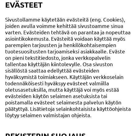
EVÄSTEET
Sivustollamme käytetään evästeitä (eng. Cookies),
joiden avulla voimme kehittää sivustoamme sinua
varten. Evästeiden tehtävä on parantaa ja nopeuttaa
asiointikokemusta. Evästeitä voidaan käyttää myös
parempien tarjousten ja henkilökohtaisempien
tuotesuositusten tarjoamiseksi asiakkaalle. Eväste
on pieni tekstitiedosto, jonka verkkopalvelin
tallentaa käyttäjän kiintolevylle. Osa sivuston
sisällöstä saattaa edellyttää evästeiden
hyväksymistä toimiakseen. Käyttäjän verkkoselain
todennäköisesti hyväksyy evästeet valmiilla
oletusasetuksilla, mutta käyttäjä voi myös estää
evästeiden käytön selaimen asetuksista tai
poistamalla evästeet selaimesta palvelun käytön
päätyttyä. Lisätietoja selainkohtaisista käyttöohjeista
löytyy selaimen valmistajan ohjeista.
REKISTERIN SUOJAUS