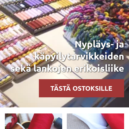
Nypläys- ja
käpyilytarvikkeiden
sekä lankojen erikoisliike
TÄSTÄ OSTOKSILLE