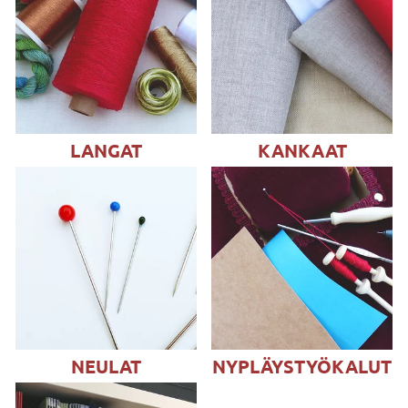
LANGAT
KANKAAT
NEULAT
NYPLÄYSTYÖKALUT