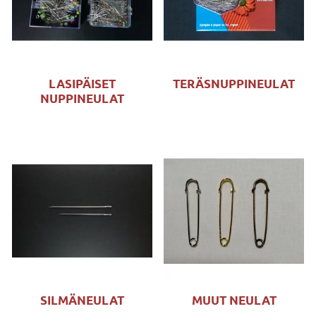
LASIPÄISET
TERÄSNUPPINEULAT
NUPPINEULAT
SILMÄNEULAT
MUUT NEULAT