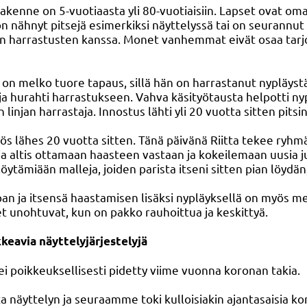
rakenne on 5-vuotiaasta yli 80-vuotiaisiin. Lapset ovat o
 on nähnyt pitsejä esimerkiksi näyttelyssä tai on seurannu
n harrastusten kanssa. Monet vanhemmat eivät osaa tarjo
 on melko tuore tapaus, sillä hän on harrastanut nypläyst
ui ja hurahti harrastukseen. Vahva käsityötausta helpotti 
linjan harrastaja. Innostus lähti yli 20 vuotta sitten pitsi
yös lähes 20 vuotta sitten. Tänä päivänä Riitta tekee ry
ja altis ottamaan haasteen vastaan ja kokeilemaan uusia ju
löytämiään malleja, joiden parista itseni sitten pian löydä
pan ja itsensä haastamisen lisäksi nypläyksellä on myös m
 unohtuvat, kun on pakko rauhoittua ja keskittyä.
kkeavia näyttelyjärjestelyjä
ei poikkeuksellisesti pidetty viime vuonna koronan takia.
a näyttelyn ja seuraamme toki kulloisiakin ajantasaisia k