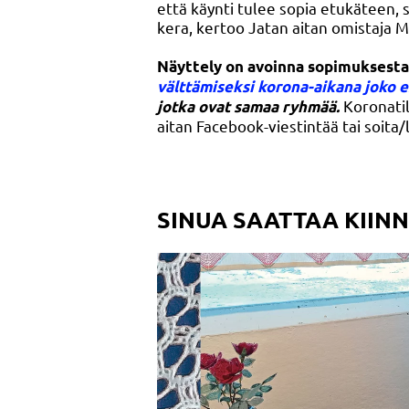
että käynti tulee sopia etukäteen,
kera, kertoo Jatan aitan omistaja M
Näyttely on avoinna sopimuksesta 
välttämiseksi korona-aikana joko es
Koronati
jotka ovat samaa ryhmää.
aitan Facebook-viestintää tai soita
SINUA SAATTAA KIIN