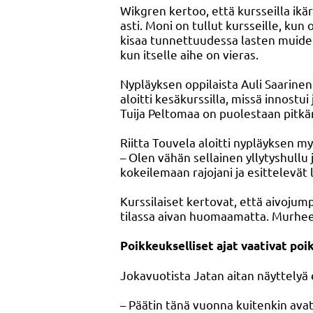
Wikgren kertoo, että kursseilla ikä
asti. Moni on tullut kursseille, kun
kisaa tunnettuudessa lasten muide
kun itselle aihe on vieras.
Nypläyksen oppilaista Auli Saarinen
aloitti kesäkurssilla, missä innost
Tuija Peltomaa on puolestaan pitkän 
Riitta Touvela aloitti nypläyksen m
– Olen vähän sellainen yllytyshullu 
kokeilemaan rajojani ja esittelevät 
Kurssilaiset kertovat, että aivojum
tilassa aivan huomaamatta. Murheet
Poikkeukselliset ajat vaativat poi
Jokavuotista Jatan aitan näyttelyä 
– Päätin tänä vuonna kuitenkin avat