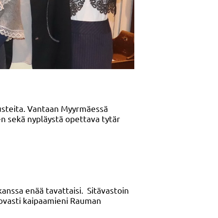
 asusteita. Vantaan Myyrmäessä
n sekä nypläystä opettava tytär
 kanssa enää tavattaisi. Sitävastoin
kovasti kaipaamieni Rauman