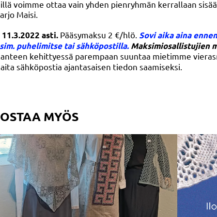
 sillä voimme ottaa vain yhden pienryhmän kerrallaan sisä
arjo Maisi.
Pääsymaksu 2 €/hlö.
11.3.2022 asti.
Sovi aika aina ennen
im. puhelimitse tai sähköpostilla.
Maksimiosallistujien m
lanteen kehittyessä parempaan suuntaa mietimme vieras
/laita sähköpostia ajantasaisen tiedon saamiseksi.
NOSTAA MYÖS