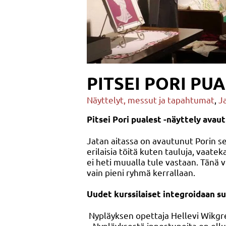
PITSEI PORI PU
Näyttelyt, messut ja tapahtumat
,
J
Pitsei Pori pualest -näyttely avau
Jatan aitassa on avautunut Porin se
erilaisia töitä kuten tauluja, vaatekap
ei heti muualla tule vastaan. Tänä 
vain pieni ryhmä kerrallaan.
Uudet kurssilaiset integroidaan 
Nypläyksen opettaja Hellevi Wikgre
– Nypläyksestä innostuneita on oll