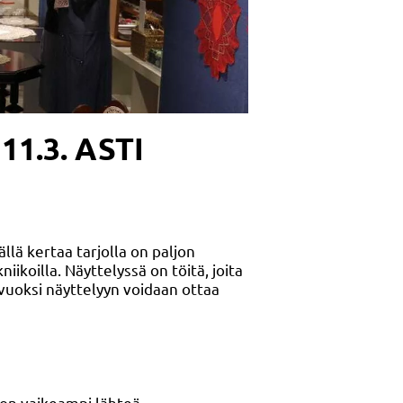
1.3. ASTI
lä kertaa tarjolla on paljon
kniikoilla. Näyttelyssä on töitä, joita
 vuoksi näyttelyyn voidaan ottaa
 on vaikeampi lähteä