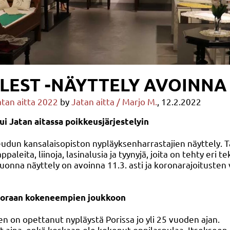
ALEST -NÄYTTELY AVOINNA 1
atan aitta 2022
by
Jatan aitta / Marjo M.
, 12.2.2022
tui Jatan aitassa poikkeusjärjestelyin
udun kansalaisopiston nypläyksenharrastajien näyttely. Täl
paleita, liinoja, lasinalusia ja tyynyjä, joita on tehty eri te
vuonna näyttely on avoinna 11.3. asti ja koronarajoitusten
suoraan kokeneempien joukkoon
n on opettanut nypläystä Porissa jo yli 25 vuoden ajan.
ut aina, enkä koskaan ole kokenut oppilaspulaa. Itsekseen