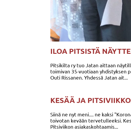
ILOA PITSISTÄ NÄYTTEL
Pitsikilta ry tuo Jatan aittaan näyt
toimivan 35-vuotiaan yhdistyksen p
Outi Rissanen. Yhdessä Jatan ait...
KESÄÄ JA PITSIVIIKK
Siinä ne nyt meni.... ne kaksi "Koro
toivotan kevään tervetulleeksi. Ke
Pitsiviikon asiakaskohtaamis...