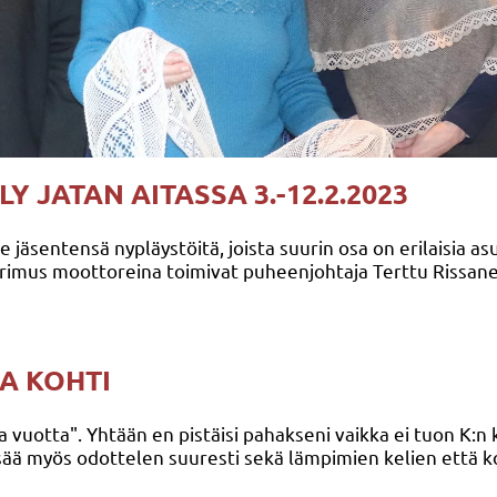
Y JATAN AITASSA 3.-12.2.2023
ille jäsentensä nypläystöitä, joista suurin osa on erilaisia
rimus moottoreina toimivat puheenjohtaja Terttu Rissane
OA KOHTI
na vuotta". Yhtään en pistäisi pahakseni vaikka ei tuon K:n
sää myös odottelen suuresti sekä lämpimien kelien että 