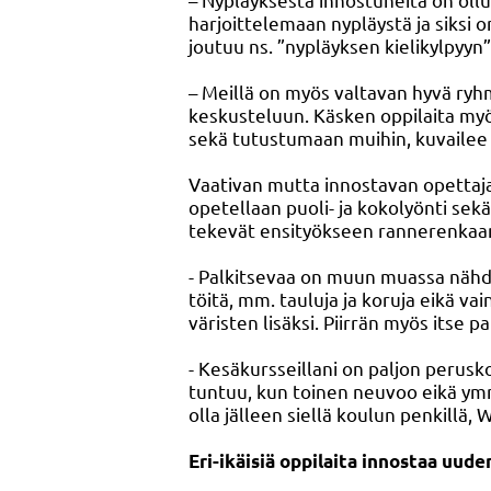
harjoittelemaan nypläystä ja siksi 
joutuu ns. ”nypläyksen kielikylpyy
– Meillä on myös valtavan hyvä ryhm
keskusteluun. Käsken oppilaita myös
sekä tutustumaan muihin, kuvailee
Vaativan mutta innostavan opettajan
opetellaan puoli- ja kokolyönti sek
tekevät ensityökseen rannerenkaan
- Palkitsevaa on muun muassa nähdä 
töitä, mm. tauluja ja koruja eikä vai
väristen lisäksi. Piirrän myös itse pa
- Kesäkursseillani on paljon perusko
tuntuu, kun toinen neuvoo eikä ym
olla jälleen siellä koulun penkillä,
Eri-ikäisiä oppilaita innostaa uud