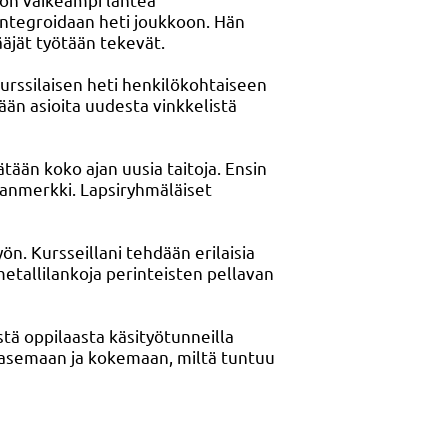
 integroidaan heti joukkoon. Hän
ääjät työtään tekevät.
urssilaisen heti henkilökohtaiseen
ään asioita uudesta vinkkelistä
tään koko ajan uusia taitoja. Ensin
rjanmerkki. Lapsiryhmäläiset
n. Kursseillani tehdään erilaisia
i metallilankoja perinteisten pellavan
stä oppilaasta käsityötunneilla
 asemaan ja kokemaan, miltä tuntuu