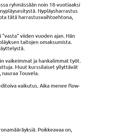
massa ryhmässään noin 18-vuotiaaksi
t nypläysesitystä. Nypläysharrastus
ta tätä harrastusvaihtoehtona,
ä ”vasta” viiden vuoden ajan. Hän
nypläyksen taitojen omaksumista.
näyttelystä.
hmän vaikeimmat ja hankalimmat työt.
ttuja. Muut kurssilaiset yllyttävät
n, nauraa Touvela.
editoiva vaikutus. Aika menee flow-
oronamääräyksiä. Poikkeavaa on,