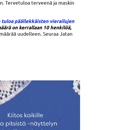
än. Tervetuloa terveenä ja maskin
 tuloa päällekkäisten vierailujen
äärä on kerrallaan 10 henkilöä,
määrää uudelleen. Seuraa Jatan