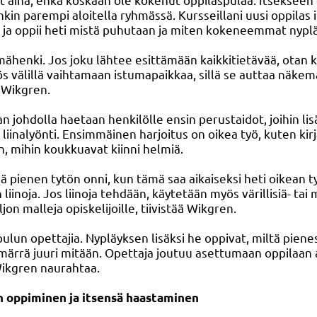
onkin parempi aloitella ryhmässä. Kursseillani uusi oppilas
n” ja oppii heti mistä puhutaan ja miten kokeneemmat nypl
ähenki. Jos joku lähtee esittämään kaikkitietävää, otan k
 välillä vaihtamaan istumapaikkaa, sillä se auttaa näkem
 Wikgren.
 johdolla haetaan henkilölle ensin perustaidot, joihin lisä
ä liinalyönti. Ensimmäinen harjoitus on oikea työ, kuten ki
, mihin koukkuavat kiinni helmiä.
pienen tytön onni, kun tämä saa aikaiseksi heti oikean työ
n liinoja. Jos liinoja tehdään, käytetään myös värillisiä- ta
ljon malleja opiskelijoille, tiivistää Wikgren.
ulun opettajia. Nypläyksen lisäksi he oppivat, miltä piene
märrä juuri mitään. Opettaja joutuu asettumaan oppilaan
 Wikgren naurahtaa.
en oppiminen ja itsensä haastaminen