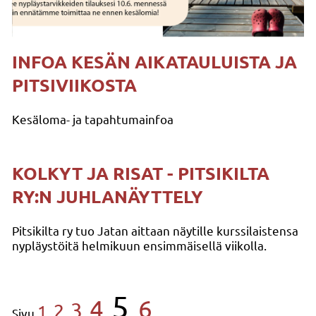
INFOA KESÄN AIKATAULUISTA JA
PITSIVIIKOSTA
Kesäloma- ja tapahtumainfoa
KOLKYT JA RISAT - PITSIKILTA
RY:N JUHLANÄYTTELY
Pitsikilta ry tuo Jatan aittaan näytille kurssilaistensa
nypläystöitä helmikuun ensimmäisellä viikolla.
5
4
6
3
2
1
Sivu