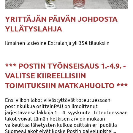
YRITTÄJÄN PÄIVÄN JOHDOSTA
YLLÄTYSLAHJA
Ilmainen lasiesine Extralahja yli 35€ tilauksiin
*** POSTIN TYÖNSEISAUS 1.-4.9. -
VALITSE KIIREELLISIIN
TOIMITUKSIIN MATKAHUOLTO ***
Ensi viikon lakot viivästyttävät toteutuessaan
postinkulkua osittainPAU on ilmoittanut
järjestävänsä lakkoja 1. - 4. syyskuuta. Toteutuessaan
lakot voivat tämän hetkisen arvion mukaan
vaikeuttaa lähetysten kulkua osittain eri puolilla
Suomea.Lakot eivät koske Postin palvelupistei...