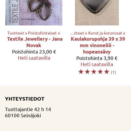
Tuotteet
‪»
Poistohintaiset
‪»
Tuotteet
‪»
Korut ja korunosat
‪»
Textile Jewellery - Jana
Kaulakorupohja 39 x 39
Novak
mm vinoneliö -
Poistohinta
23,00 €
hopeansävy
Heti saatavilla
Poistohinta
3,90 €
Heti saatavilla
☆
☆
☆
☆
☆
(1)
YHTEYSTIEDOT
Tuottajantie 42 h 14
60100 Seinäjoki