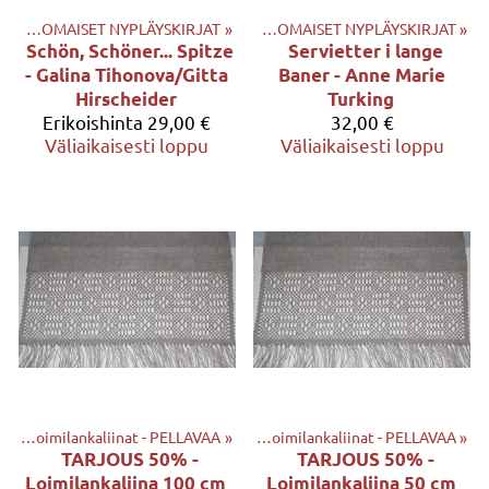
‪»
ULKOMAISET NYPLÄYSKIRJAT
Tuotteet
‪»
KIRJAT
‪»
‪»
ULKOMAISET NYPLÄYSKIRJAT
‪»
Schön, Schöner... Spitze
Servietter i lange
- Galina Tihonova/Gitta
Baner - Anne Marie
Hirscheider
Turking
Erikoishinta
29,00 €
32,00 €
Väliaikaisesti loppu
Väliaikaisesti loppu
AT
et
‪»
‪»
KANKAAT ja LOIMILANKALIINAT
Loimilankaliinat - PELLAVAA
‪»
‪»
Loimilankaliinat - PELLAVAA
‪»
TARJOUS 50% -
TARJOUS 50% -
Loimilankaliina 100 cm
Loimilankaliina 50 cm