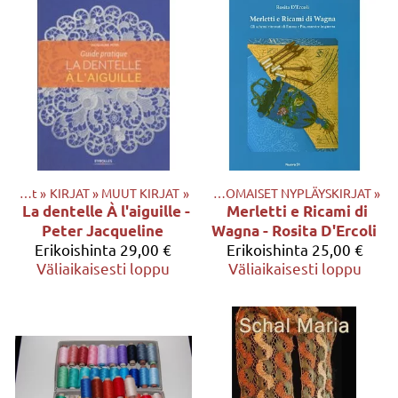
Tuotteet
‪»
KIRJAT
Tuotteet
‪»
MUUT KIRJAT
‪»
KIRJAT
‪»
‪»
ULKOMAISET NYPLÄYSKIRJAT
‪»
La dentelle À l'aiguille -
Merletti e Ricami di
Peter Jacqueline
Wagna - Rosita D'Ercoli
Erikoishinta
29,00 €
Erikoishinta
25,00 €
Väliaikaisesti loppu
Väliaikaisesti loppu