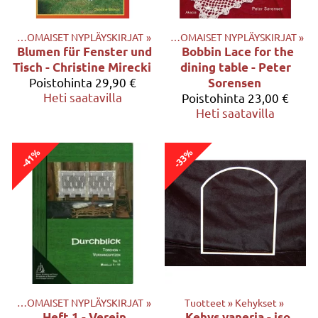
‪»
ULKOMAISET NYPLÄYSKIRJAT
Tuotteet
‪»
KIRJAT
‪»
‪»
ULKOMAISET NYPLÄYSKIRJAT
‪»
Blumen für Fenster und
Bobbin Lace for the
Tisch - Christine Mirecki
dining table - Peter
Poistohinta
29,90 €
Sorensen
Heti saatavilla
Poistohinta
23,00 €
Heti saatavilla
-41%
-33%
‪»
ULKOMAISET NYPLÄYSKIRJAT
‪»
Tuotteet
‪»
Kehykset
‪»
Heft 1 - Verein
Kehys vaneria - iso