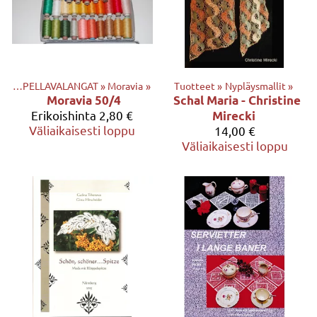
GAT
‪»
PELLAVALANGAT
‪»
Moravia
‪»
Tuotteet
‪»
Nypläysmallit
‪»
Moravia 50/4
Schal Maria - Christine
Erikoishinta
2,80 €
Mirecki
Väliaikaisesti loppu
14,00 €
Väliaikaisesti loppu