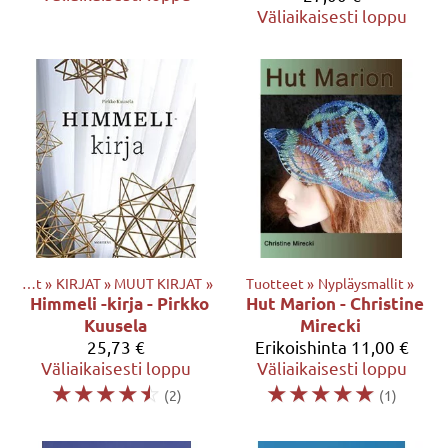
Väliaikaisesti loppu
Tuotteet
‪»
KIRJAT
‪»
MUUT KIRJAT
‪»
Tuotteet
‪»
Nypläysmallit
‪»
Himmeli -kirja - Pirkko
Hut Marion - Christine
Kuusela
Mirecki
25,73 €
Erikoishinta
11,00 €
Väliaikaisesti loppu
Väliaikaisesti loppu
☆
☆
☆
☆
☆
☆
☆
☆
☆
☆
(2)
(1)