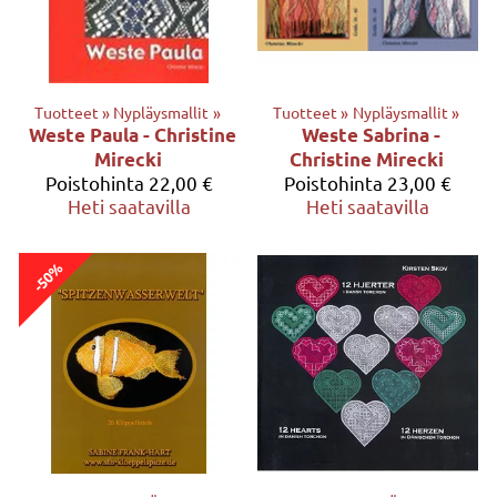
Tuotteet
‪»
Nypläysmallit
‪»
Tuotteet
‪»
Nypläysmallit
‪»
Weste Paula - Christine
Weste Sabrina -
Mirecki
Christine Mirecki
Poistohinta
22,00 €
Poistohinta
23,00 €
Heti saatavilla
Heti saatavilla
-50%