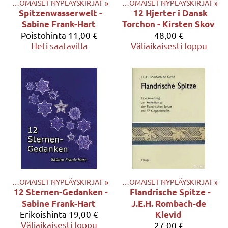
‪»
ULKOMAISET NYPLÄYSKIRJAT
Tuotteet
‪»
KIRJAT
‪»
‪»
ULKOMAISET NYPLÄYSKIRJAT
‪»
Spitzenwasserwelt -
12 Hjerter i Dansk
Sabine Frank-Hart
Torchon - Kirsten Skov
Poistohinta
11,00 €
48,00 €
Heti saatavilla
Väliaikaisesti loppu
‪»
ULKOMAISET NYPLÄYSKIRJAT
Tuotteet
‪»
KIRJAT
‪»
‪»
ULKOMAISET NYPLÄYSKIRJAT
‪»
12 Sternen-Gedanken -
Flandrische Spitze -
Sabine Frank-Hart
J.E.H. Rombach-de
Erikoishinta
19,00 €
Kievid
Väliaikaisesti loppu
27,00 €