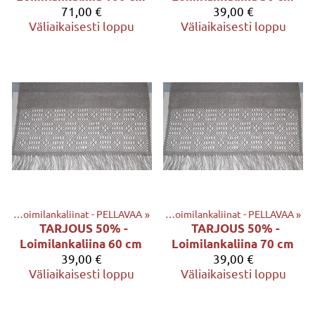
71,00 €
39,00 €
Väliaikaisesti loppu
Väliaikaisesti loppu
AT
et
‪»
‪»
KANKAAT ja LOIMILANKALIINAT
Loimilankaliinat - PELLAVAA
‪»
‪»
Loimilankaliinat - PELLAVAA
‪»
TARJOUS 50% -
TARJOUS 50% -
Loimilankaliina 60 cm
Loimilankaliina 70 cm
39,00 €
39,00 €
Väliaikaisesti loppu
Väliaikaisesti loppu