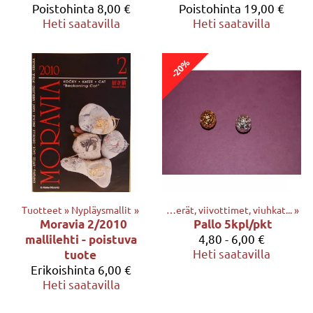
Poistohinta
8,00 €
Poistohinta
19,00 €
Heti saatavilla
Heti saatavilla
-20%
Tuotteet
Tuotteet
‪»
‪»
Nypläysmallit
‪»
Muut tuotteet mm. avaimenperät, viivottimet, viuhkat...
‪»
Moravia 2/2010
Pallo 5kpl/pkt
4,80 - 6,00 €
mallilehti - poistuva
Heti saatavilla
tuote
Erikoishinta
6,00 €
Heti saatavilla