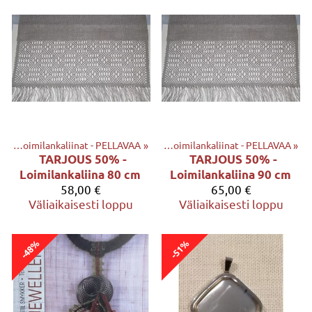
AT
et
‪»
‪»
KANKAAT ja LOIMILANKALIINAT
Loimilankaliinat - PELLAVAA
‪»
‪»
Loimilankaliinat - PELLAVAA
‪»
TARJOUS 50% -
TARJOUS 50% -
Loimilankaliina 80 cm
Loimilankaliina 90 cm
58,00 €
65,00 €
Väliaikaisesti loppu
Väliaikaisesti loppu
-48%
-51%