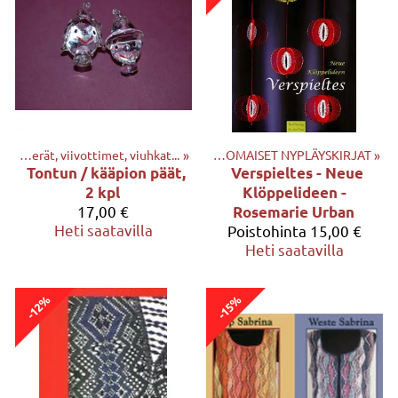
Muut tuotteet mm. avaimenperät, viivottimet, viuhkat...
Tuotteet
‪»
KIRJAT
‪»
‪»
ULKOMAISET NYPLÄYSKIRJAT
‪»
Tontun / kääpion päät,
Verspieltes - Neue
2 kpl
Klöppelideen -
17,00 €
Rosemarie Urban
Heti saatavilla
Poistohinta
15,00 €
Heti saatavilla
-12%
-15%