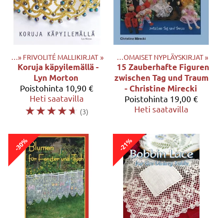
IRJAT
‪»
FRIVOLITÉ MALLIKIRJAT
Tuotteet
‪»
KIRJAT
‪»
‪»
ULKOMAISET NYPLÄYSKIRJAT
‪»
Koruja käpyilemällä -
15 Zauberhafte Figuren
Lyn Morton
zwischen Tag und Traum
Poistohinta
10,90 €
- Christine Mirecki
Heti saatavilla
Poistohinta
19,00 €
☆
☆
☆
☆
☆
Heti saatavilla
(3)
-30%
-21%