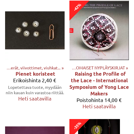
-42%
Muut tuotteet mm. avaimenperät, viivottimet, viuhkat...
Tuotteet
‪»
KIRJAT
‪»
‪»
ULKOMAISET NYPLÄYSKIRJAT
‪»
Pienet koristeet
Raising the Profile of
Erikoishinta
2,40 €
the Lace - International
Symposium of Yong Lace
Lopetettava tuote, myydään
niin kauan kuin varastoa riittää.
Makers
Heti saatavilla
Poistohinta
14,00 €
Heti saatavilla
-35%