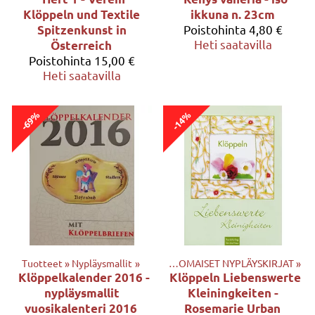
Klöppeln und Textile
ikkuna n. 23cm
Poistohinta
4,80 €
Spitzenkunst in
Heti saatavilla
Österreich
Poistohinta
15,00 €
Heti saatavilla
-69%
-14%
Tuotteet
‪»
Tuotteet
Nypläysmallit
‪»
KIRJAT
‪»
‪»
ULKOMAISET NYPLÄYSKIRJAT
‪»
Klöppelkalender 2016 -
Klöppeln Liebenswerte
nypläysmallit
Kleiningkeiten -
vuosikalenteri 2016
Rosemarie Urban