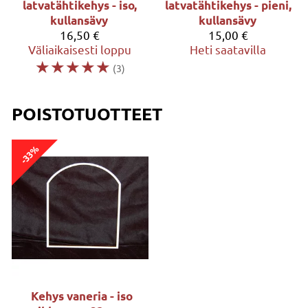
latvatähtikehys - iso,
latvatähtikehys - pieni,
kullansävy
kullansävy
16,50 €
15,00 €
Väliaikaisesti loppu
Heti saatavilla
☆
☆
☆
☆
☆
(3)
POISTOTUOTTEET
-33%
Kehys vaneria - iso