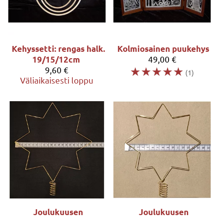
Kehyssetti: rengas halk.
Kolmiosainen puukehys
49,00 €
19/15/12cm
☆
☆
☆
☆
☆
9,60 €
(1)
Väliaikaisesti loppu
Joulukuusen
Joulukuusen