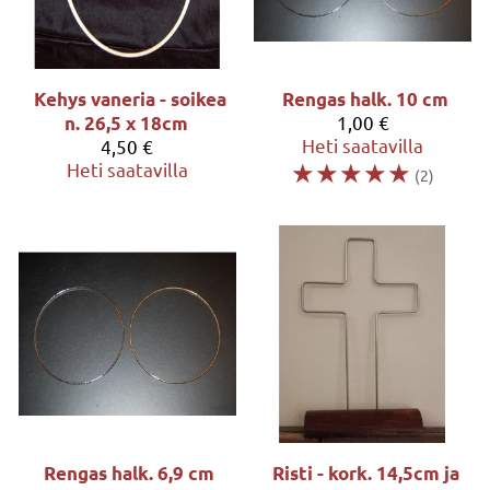
Kehys vaneria - soikea
Rengas halk. 10 cm
1,00 €
n. 26,5 x 18cm
Heti saatavilla
4,50 €
☆
☆
☆
☆
☆
Heti saatavilla
(2)
Rengas halk. 6,9 cm
Risti - kork. 14,5cm ja