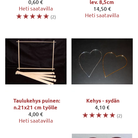
0,60 €
lev. 8,5cm
Heti saatavilla
14,50 €
☆
☆
☆
☆
☆
Heti saatavilla
(2)
Taulukehys puinen:
Kehys - sydän
4,10 €
n.21x21 cm työlle
☆
☆
☆
☆
☆
4,00 €
(2)
Heti saatavilla