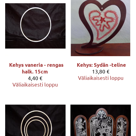
Kehys vaneria - rengas
Kehys: Sydän -teline
13,80 €
halk. 15cm
Väliaikaisesti loppu
4,40 €
Väliaikaisesti loppu