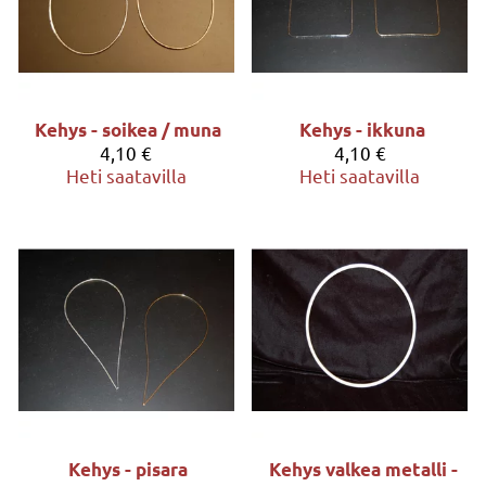
Kehys - soikea / muna
Kehys - ikkuna
4,10 €
4,10 €
Heti saatavilla
Heti saatavilla
Kehys - pisara
Kehys valkea metalli -