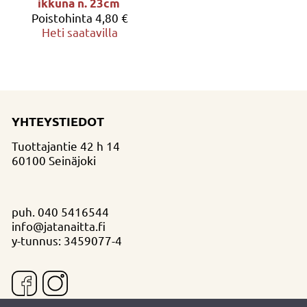
ikkuna n. 23cm
Poistohinta
4,80 €
Heti saatavilla
YHTEYSTIEDOT
Tuottajantie 42 h 14
60100 Seinäjoki
puh.
040 5416544
info@jatanaitta.fi
y-tunnus: 3459077-4