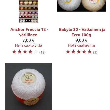
Anchor Freccia 12 -
Babylo 30 - Valkoinen ja
värillinen
Ecru 100g
7,00 €
9,00 €
Heti saatavilla
Heti saatavilla
☆
☆
☆
☆
☆
☆
☆
☆
☆
☆
(12)
(3)