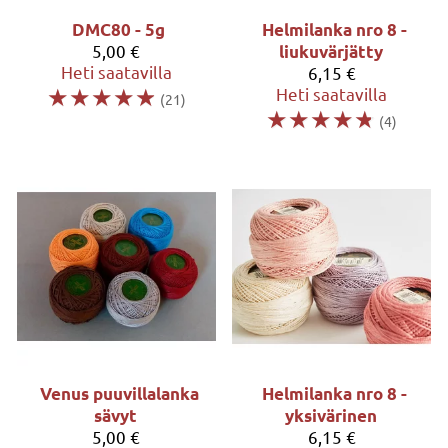
DMC80 - 5g
Helmilanka nro 8 -
5,00 €
liukuvärjätty
Heti saatavilla
6,15 €
☆
☆
☆
☆
☆
Heti saatavilla
(21)
☆
☆
☆
☆
☆
(4)
Venus puuvillalanka
Helmilanka nro 8 -
sävyt
yksivärinen
5,00 €
6,15 €