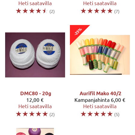
Heti saatavilla
Heti saatavilla
☆
☆
☆
☆
☆
☆
☆
☆
☆
☆
(2)
(7)
-25%
DMC80 - 20g
Aurifil Mako 40/2
12,00 €
Kampanjahinta
6,00 €
Heti saatavilla
Heti saatavilla
☆
☆
☆
☆
☆
☆
☆
☆
☆
☆
(2)
(5)