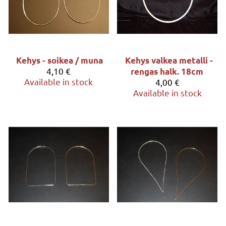
Kehys - soikea / muna
Kehys valkea metalli -
4,10 €
rengas halk. 18cm
Available in stock
4,00 €
Available in stock