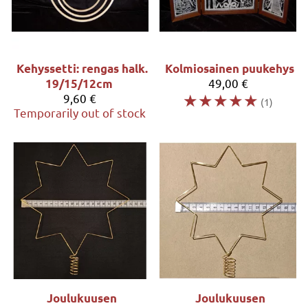
Kehyssetti: rengas halk.
Kolmiosainen puukehys
49,00 €
19/15/12cm
☆
☆
☆
☆
☆
9,60 €
(1)
Temporarily out of stock
Joulukuusen
Joulukuusen