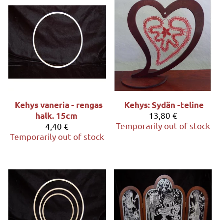
Kehys vaneria - rengas
Kehys: Sydän -teline
13,80 €
halk. 15cm
Temporarily out of stock
4,40 €
Temporarily out of stock