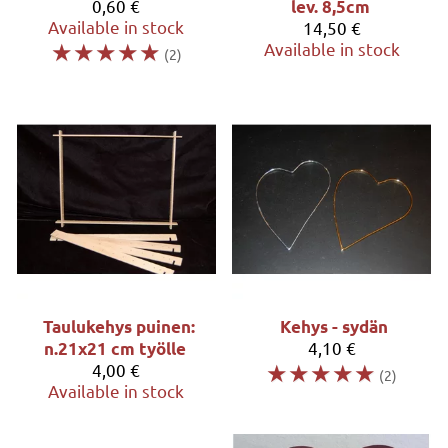
0,60 €
lev. 8,5cm
Available in stock
14,50 €
☆
☆
☆
☆
☆
Available in stock
(2)
Taulukehys puinen:
Kehys - sydän
4,10 €
n.21x21 cm työlle
☆
☆
☆
☆
☆
4,00 €
(2)
Available in stock