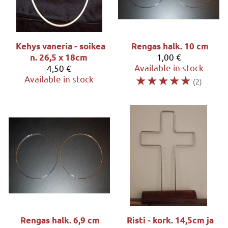
Kehys vaneria - soikea
Rengas halk. 10 cm
1,00 €
n. 26,5 x 18cm
Available in stock
4,50 €
☆
☆
☆
☆
☆
Available in stock
(2)
Rengas halk. 6,9 cm
Risti - kork. 14,5cm ja