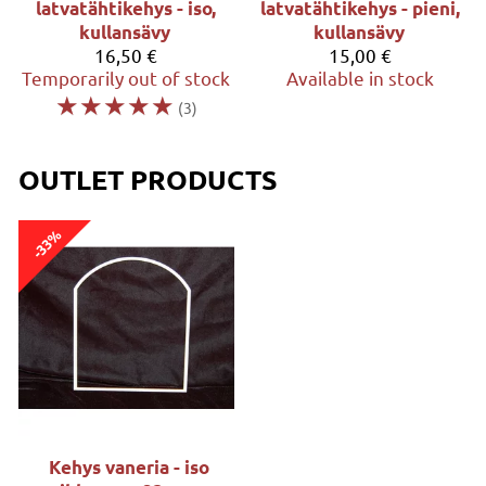
latvatähtikehys - iso,
latvatähtikehys - pieni,
kullansävy
kullansävy
16,50 €
15,00 €
Temporarily out of stock
Available in stock
☆
☆
☆
☆
☆
(3)
OUTLET PRODUCTS
-33%
Kehys vaneria - iso