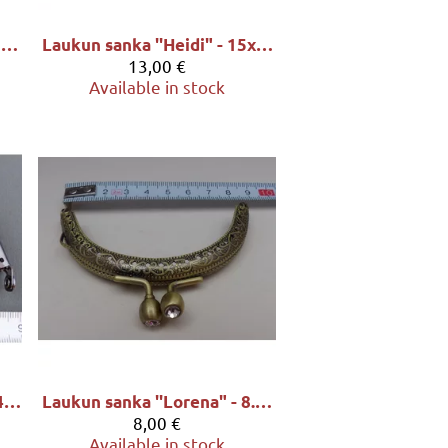
Laukun sanka ''Hannah" - 12x5cm, sävy hopeapatina
Laukun sanka ''Heidi" - 15x6.5cm, sävy antiikkimessinki
13,00 €
Available in stock
Laukun sanka ''Linda" - 8x4.7cm, sävy tummahopea
Laukun sanka ''Lorena" - 8.5x4.5cm, sävy antiikkimessinki
8,00 €
Available in stock