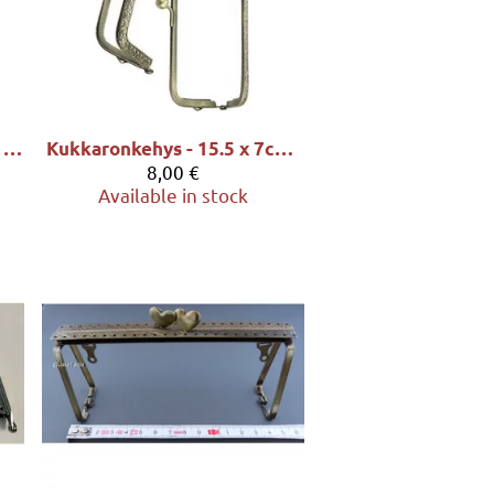
Kukkaronkehys - 11 x 9,8 x 1,2cm
Kukkaronkehys - 15.5 x 7cm, sävy pronssi
8,00 €
Available in stock