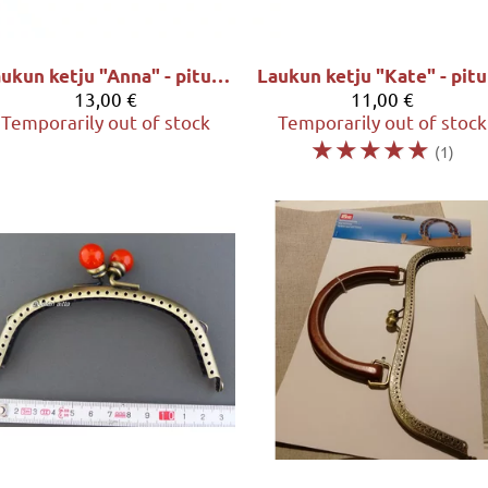
Laukun ketju "Anna" - pituus 109cm, sävy antiikkimessinki
L
13,00 €
11,00 €
Temporarily out of stock
Temporarily out of stock
☆
☆
☆
☆
☆
(1)