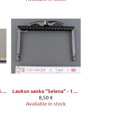
Laukun sanka ''Rosi" - 12x5cm, sävy ruusukulta
Laukun sanka ''Selena" - 10.4x6.5cm, sävy tummahopea
8,50 €
Available in stock