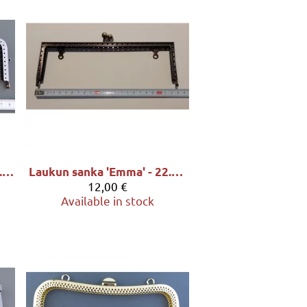
Laukun sanka 'Carlina' - 17.7x6.3cm, sävy hopeapatina
Laukun sanka 'Emma' - 22.5x7.5cm, sävy messinkipatina
12,00 €
Available in stock