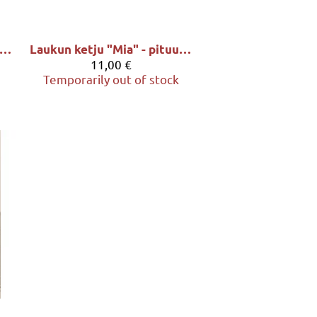
aukun ketju "Kate" - pituus 70cm, sävy kulta
Laukun ketju "Mia" - pituus 70cm, sävy hopea
11,00 €
Temporarily out of stock