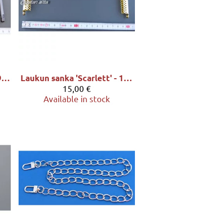
Laukun sanka 'Mascha' - 19x7.6cm, sävy tummahopea
Laukun sanka 'Scarlett' - 19.7x7cm, sävy kulta
15,00 €
Available in stock