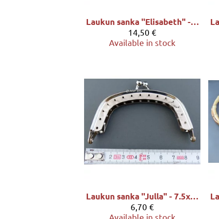
Laukun sanka ''Elisabeth" - 17.6x6.3cm, sävy antiikkimessinki
14,50 €
Available in stock
Laukun sanka ''Julla" - 7.5x4cm, sävy hopea
6,70 €
Available in stock