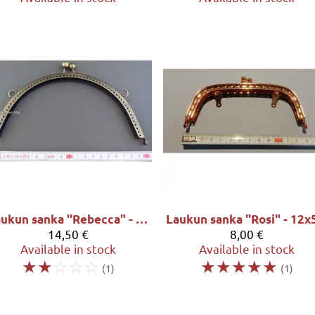
Laukun sanka ''Rebecca" - 20x10.5cm, sävy antiikkimessinki
14,50 €
8,00 €
Available in stock
Available in stock
☆
☆
☆
☆
☆
☆
☆
☆
☆
☆
(1)
(1)