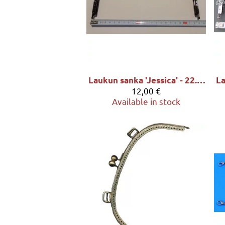
Laukun sanka 'Jessica' - 22.5x7.5cm, sävy tumma hopea
12,00 €
Available in stock