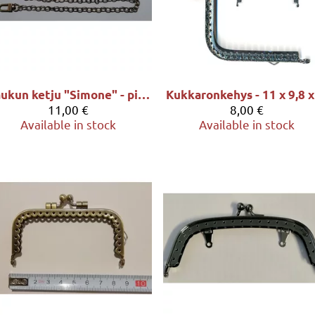
Laukun ketju "Simone" - pituus 88cm, sävy patinoitu hopea
11,00 €
8,00 €
Available in stock
Available in stock