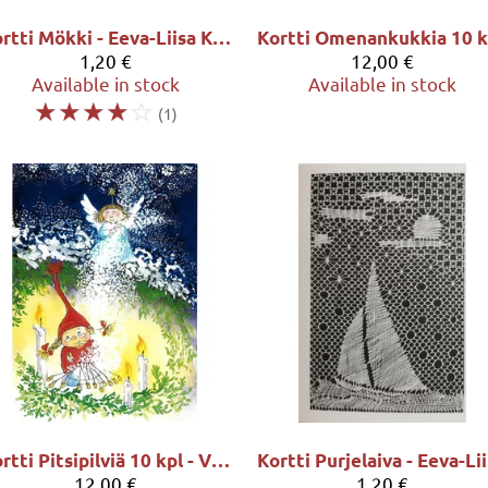
Kortti Mökki - Eeva-Liisa Kortelahti
1,20 €
12,00 €
Available in stock
Available in stock
☆
☆
☆
☆
☆
(1)
Kortti Pitsipilviä 10 kpl - Virpi Pekkala
K
12,00 €
1,20 €