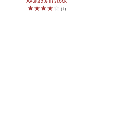
Available in stock
☆
☆
☆
☆
☆
(1)