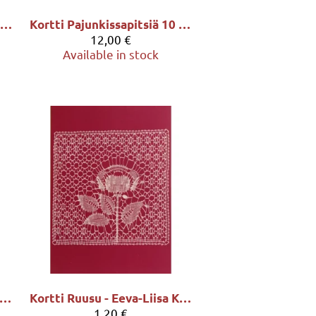
Kortti Omenankukkia 10 kpl - Virpi Pekkala
Kortti Pajunkissapitsiä 10 kpl - Virpi Pekkala
12,00 €
Available in stock
ortti Purjelaiva - Eeva-Liisa Kortelahti
Kortti Ruusu - Eeva-Liisa Kortelahti
1,20 €