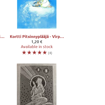
Kortti Pajunkissapitsiä - Virpi Pekkala
Kortti Pitsinnyplääjä - Virpi Pekkala
1,20 €
Available in stock
☆
☆
☆
☆
☆
(4)