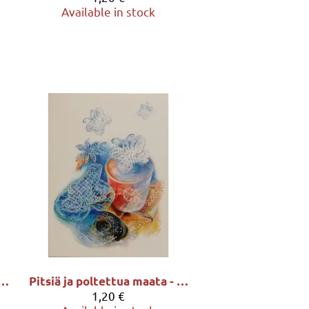
Available in stock
okkokimppu - Eeva-Liisa Kortelahti
Pitsiä ja poltettua maata - kortti
1,20 €