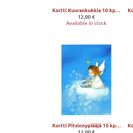
Kortti Kuurankukkia 10 kpl - Virpi Pekkala
12,00 €
Available in stock
Kortti Pitsinnyplääjä 10 kpl - Virpi Pekkala
12,00 €