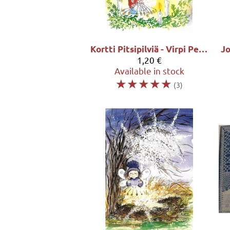
Kortti Pitsipilviä - Virpi Pekkala
1,20 €
Available in stock
☆
☆
☆
☆
☆
(3)