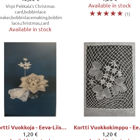
Available in stock
Virpi Pekkala's Christmas
☆
☆
☆
☆
☆
card,bobbinlace
(1)
maker,bobbinlacemaking,bobbin
lace,christmas,card
Available in stock
Kortti Vuokkoja - Eeva-Liisa Kortelahti
Kortti Vu
1,20 €
1,20 €