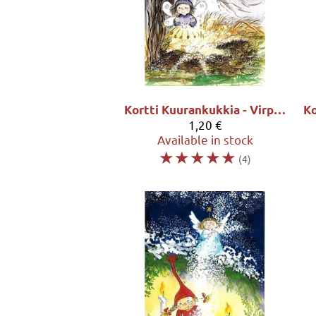
Kortti Kuurankukkia - Virpi Pekkala
1,20 €
Available in stock
☆
☆
☆
☆
☆
(4)