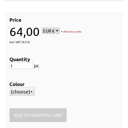
Price
64,00
+
delivery costs
Incl. VAT 25.5 %
Quantity
pc
Colour
(choose)
▼