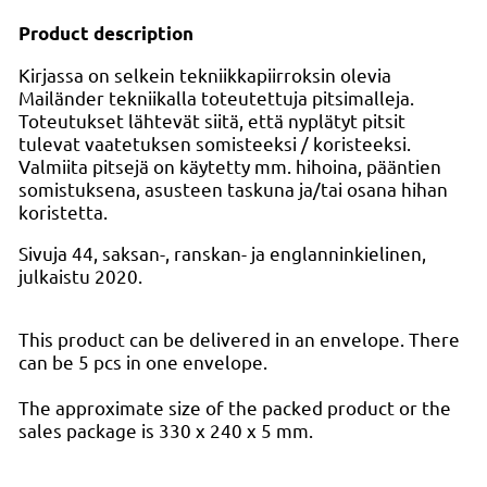
Product description
Kirjassa on selkein tekniikkapiirroksin olevia
Mailänder tekniikalla toteutettuja pitsimalleja.
Toteutukset lähtevät siitä, että nyplätyt pitsit
tulevat vaatetuksen somisteeksi / koristeeksi.
Valmiita pitsejä on käytetty mm. hihoina, pääntien
somistuksena, asusteen taskuna ja/tai osana hihan
koristetta.
Sivuja 44, saksan-, ranskan- ja englanninkielinen,
julkaistu 2020.
This product can be delivered in an envelope. There
can be 5 pcs in one envelope.
The approximate size of the packed product or the
sales package is 330 x 240 x 5 mm.