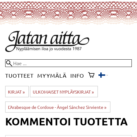
TUOTTEET
MYYMÄLÄ
INFO
KIRJAT
‪»
ULKOMAISET NYPLÄYSKIRJAT
‪»
L'Arabesque de Cordoue - Àngel Sánchez Sirviente
‪»
KOMMENTOI TUOTETTA