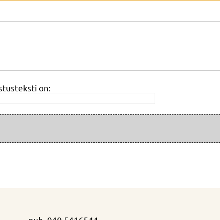
stusteksti on:
puh.
040 5416544