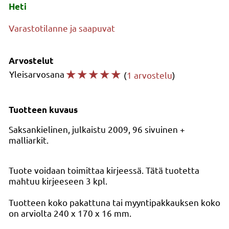
Heti
Varastotilanne ja saapuvat
Arvostelut
☆
☆
☆
☆
☆
Yleisarvosana
(
1 arvostelu
)
Tuotteen kuvaus
Saksankielinen, julkaistu 2009, 96 sivuinen +
malliarkit.
Tuote voidaan toimittaa kirjeessä. Tätä tuotetta
mahtuu kirjeeseen 3 kpl.
Tuotteen koko pakattuna tai myyntipakkauksen koko
on arviolta 240 x 170 x 16 mm.