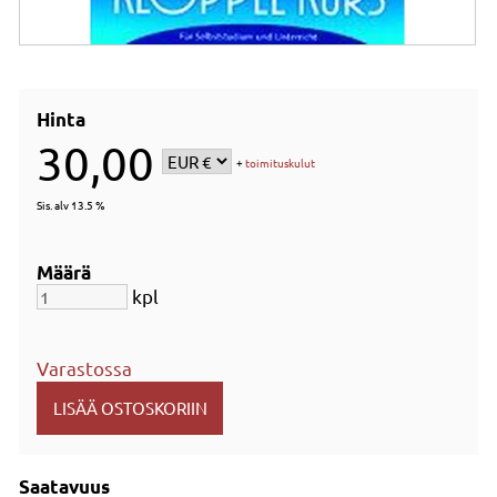
Hinta
30,00
+
toimituskulut
Sis. alv 13.5 %
Määrä
kpl
Varastossa
Saatavuus