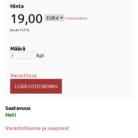
Hinta
19,00
+
toimituskulut
Sis. alv 13.5 %
Määrä
kpl
Varastossa
Saatavuus
Heti
Varastotilanne ja saapuvat