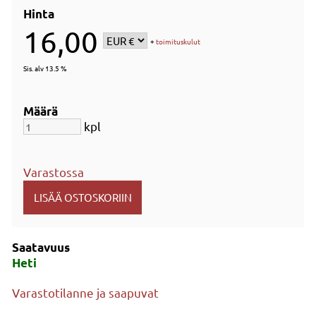
Hinta
16,00
+
toimituskulut
Sis. alv 13.5 %
Määrä
kpl
Varastossa
Saatavuus
Heti
Varastotilanne ja saapuvat