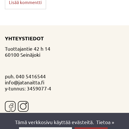
Lisää kommentti
YHTEYSTIEDOT
Tuottajantie 42 h 14
60100 Seinäjoki
puh.
040 5416544
info@jatanaitta.fi
y-tunnus: 3459077-4
Tämä verkkosivu käyttää evästeitä.
Tietoa »