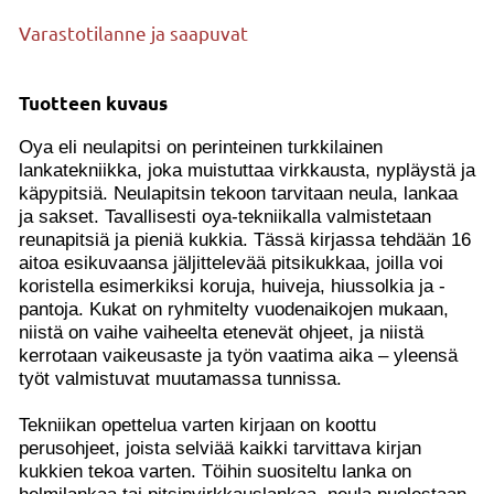
Varastotilanne ja saapuvat
Tuotteen kuvaus
Oya eli neulapitsi on perinteinen turkkilainen
lankatekniikka, joka muistuttaa virkkausta, nypläystä ja
käpypitsiä. Neulapitsin tekoon tarvitaan neula, lankaa
ja sakset. Tavallisesti oya-tekniikalla valmistetaan
reunapitsiä ja pieniä kukkia.
Tässä kirjassa tehdään 16
aitoa esikuvaansa jäljittelevää pitsikukkaa, joilla voi
koristella esimerkiksi koruja, huiveja, hiussolkia ja -
pantoja. Kukat on ryhmitelty vuodenaikojen mukaan,
niistä on vaihe vaiheelta etenevät ohjeet, ja niistä
kerrotaan vaikeusaste ja työn vaatima aika – yleensä
työt valmistuvat muutamassa tunnissa.
Tekniikan opettelua varten kirjaan on koottu
perusohjeet, joista selviää kaikki tarvittava kirjan
kukkien tekoa varten. Töihin suositeltu lanka on