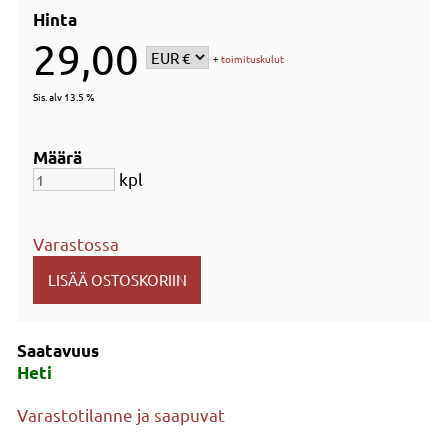
Hinta
29,00
+
toimituskulut
Sis. alv 13.5 %
Määrä
kpl
Varastossa
Saatavuus
Heti
Varastotilanne ja saapuvat