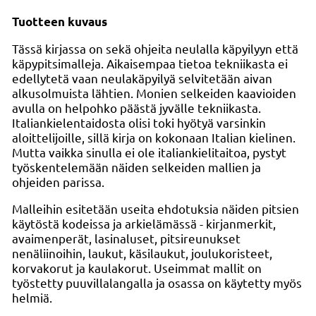
Tuotteen kuvaus
Tässä kirjassa on sekä ohjeita neulalla käpyilyyn että
käpypitsimalleja. Aikaisempaa tietoa tekniikasta ei
edellytetä vaan neulakäpyilyä selvitetään aivan
alkusolmuista lähtien. Monien selkeiden kaavioiden
avulla on helpohko päästä jyvälle tekniikasta.
Italiankielentaidosta olisi toki hyötyä varsinkin
aloittelijoille, sillä kirja on kokonaan Italian kielinen.
Mutta vaikka sinulla ei ole italiankielitaitoa, pystyt
työskentelemään näiden selkeiden mallien ja
ohjeiden parissa.
Malleihin esitetään useita ehdotuksia näiden pitsien
käytöstä kodeissa ja arkielämässä - kirjanmerkit,
avaimenperät, lasinaluset, pitsireunukset
nenäliinoihin, laukut, käsilaukut, joulukoristeet,
korvakorut ja kaulakorut. Useimmat mallit on
työstetty puuvillalangalla ja osassa on käytetty myös
helmiä.