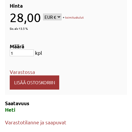
Hinta
28,00
+
toimituskulut
Sis. alv 13.5 %
Määrä
kpl
Varastossa
Saatavuus
Heti
Varastotilanne ja saapuvat