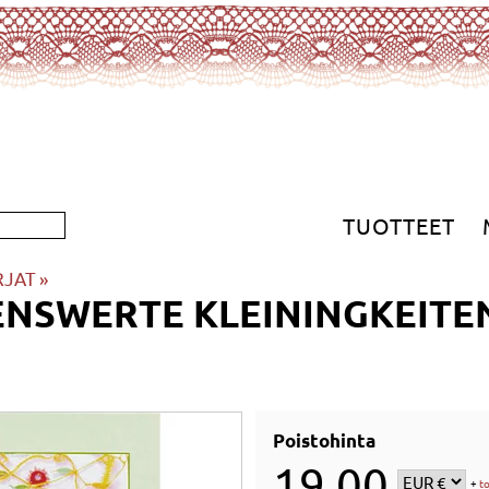
TUOTTEET
RJAT
‪»
ENSWERTE KLEININGKEITE
Poistohinta
19,00
+
t