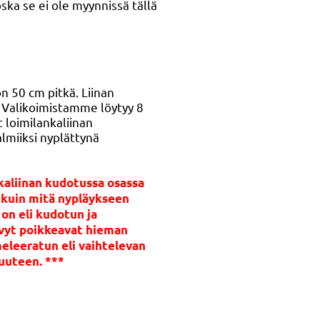
oska se ei ole myynnissä tällä
n 50 cm pitkä. Liinan
. Valikoimistamme löytyy 8
t loimilankaliinan
almiiksi nyplättynä
kaliinan kudotussa osassa
a kuin mitä nypläykseen
 on eli kudotun ja
ävyt poikkeavat hieman
meleeratun eli vaihtelevan
uuteen. ***