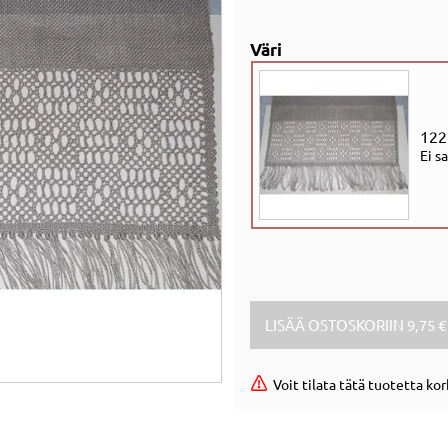
Väri
122
Ei s
Voit tilata tätä tuotetta ko