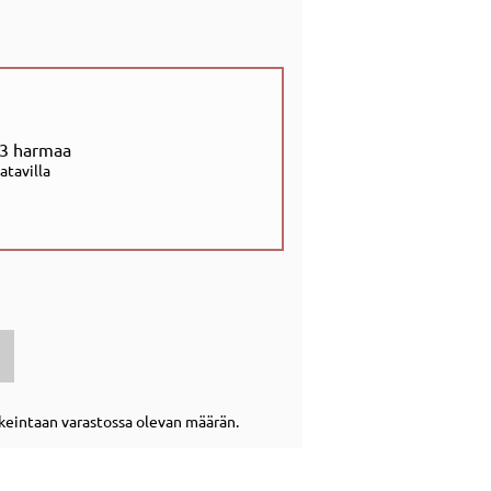
3 harmaa
aatavilla
rkeintaan varastossa olevan määrän.