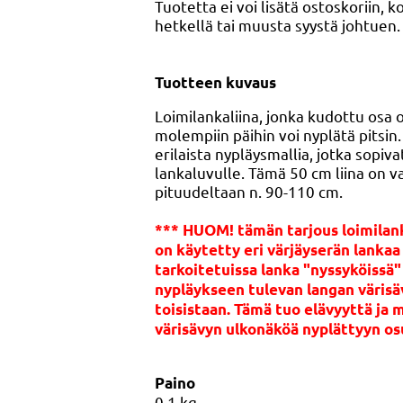
Tuotetta ei voi lisätä ostoskoriin, k
hetkellä tai muusta syystä johtuen.
Tuotteen kuvaus
Loimilankaliina, jonka kudottu osa o
molempiin päihin voi nyplätä pitsin
erilaista nypläysmallia, jotka sopiva
lankaluvulle. Tämä 50 cm liina on v
pituudeltaan n. 90-110 cm.
*** HUOM! tämän tarjous loimilan
on käytetty eri värjäyserän lanka
tarkoitetuissa lanka "nyssyköissä"
nypläykseen tulevan langan väris
toisistaan. Tämä tuo elävyyttä ja 
värisävyn ulkonäköä nyplättyyn os
Paino
0,1
kg