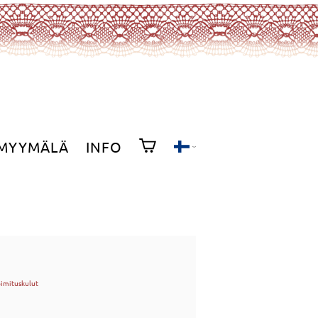
MYYMÄLÄ
INFO
oimituskulut