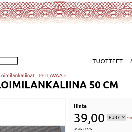
TUOTTEET
Loimilankaliinat - PELLAVAA
‪»
LOIMILANKALIINA 50 CM
Hinta
39,00
+
t
Sis. alv 25.5 %