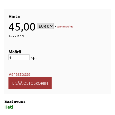
Hinta
45,00
+
toimituskulut
Sis. alv 13.5 %
Määrä
kpl
Varastossa
Saatavuus
Heti