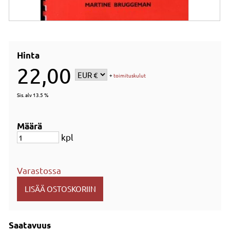
Hinta
22,00
+
toimituskulut
Sis. alv 13.5 %
Määrä
kpl
Varastossa
Saatavuus