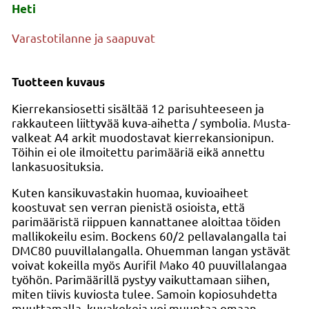
Heti
Varastotilanne ja saapuvat
Tuotteen kuvaus
Kierrekansiosetti sisältää 12 parisuhteeseen ja
rakkauteen liittyvää kuva-aihetta / symbolia. Musta-
valkeat A4 arkit muodostavat kierrekansionipun.
Töihin ei ole ilmoitettu parimääriä eikä annettu
lankasuosituksia.
Kuten kansikuvastakin huomaa, kuvioaiheet
koostuvat sen verran pienistä osioista, että
parimääristä riippuen kannattanee aloittaa töiden
mallikokeilu esim. Bockens 60/2 pellavalangalla tai
DMC80 puuvillalangalla. Ohuemman langan ystävät
voivat kokeilla myös Aurifil Mako 40 puuvillalangaa
työhön. Parimäärillä pystyy vaikuttamaan siihen,
miten tiivis kuviosta tulee. Samoin kopiosuhdetta
muuttamalla, kuvakokoja voi muuntaa omaan