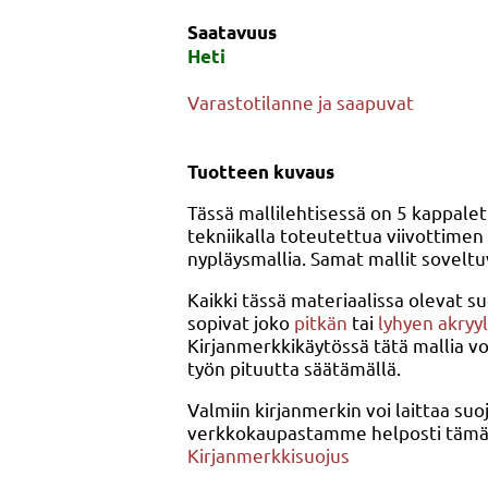
Saatavuus
Heti
Varastotilanne ja saapuvat
Tuotteen kuvaus
Tässä mallilehtisessä on 5 kappalet
tekniikalla toteutettua viivottimen 
nypläysmallia. Samat mallit soveltu
Kaikki tässä materiaalissa olevat s
sopivat joko
pitkän
tai
lyhyen akryyl
Kirjanmerkkikäytössä tätä mallia vo
työn pituutta säätämällä.
Valmiin kirjanmerkin voi laittaa suo
verkkokaupastamme helposti tämän 
Kirjanmerkkisuojus