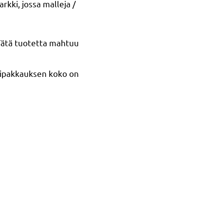
rkki, jossa malleja /
 Tätä tuotetta mahtuu
tipakkauksen koko on