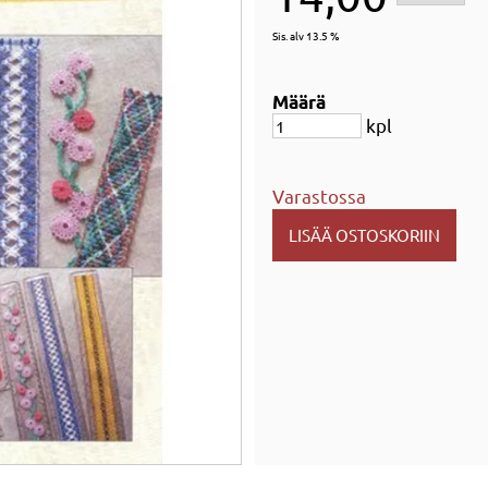
Sis. alv 13.5 %
Määrä
kpl
Varastossa