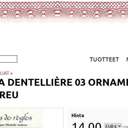
TUOTTEET
RJAT
‪»
LA DENTELLIÈRE 03 ORNAM
DREU
Hinta
14,00
+
t