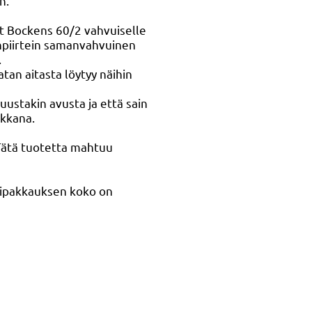
en.
yt Bockens 60/2 vahvuiselle
inpiirtein samanvahvuinen
.
tan aitasta löytyy näihin
uustakin avusta ja että sain
kkana.
 Tätä tuotetta mahtuu
tipakkauksen koko on