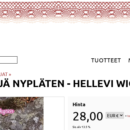
TUOTTEET
JAT
‪»
Ä NYPLÄTEN - HELLEVI W
Hinta
28,00
+
t
Sis. alv 13.5 %