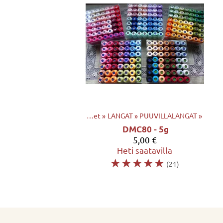
Tuotteet
‪»
LANGAT
‪»
PUUVILLALANGAT
‪»
DMC80 - 5g
5,00 €
Heti saatavilla
☆
☆
☆
☆
☆
(21)