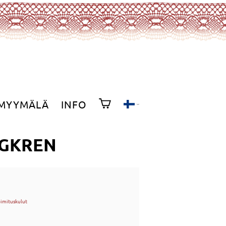
MYYMÄLÄ
INFO
IGKREN
oimituskulut