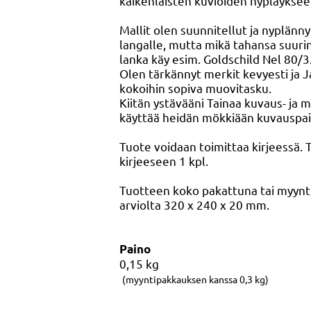
kaikenlaisten kuvioiden nypläykse
Mallit olen suunnitellut ja nyplänn
langalle, mutta mikä tahansa suur
lanka käy esim. Goldschild Nel 80/3
Olen tärkännyt merkit kevyesti ja Ja
kokoihin sopiva muovitasku.
Kiitän ystävääni Tainaa kuvaus- ja m
käyttää heidän mökkiään kuvauspai
Tuote voidaan toimittaa kirjeessä.
kirjeeseen 1 kpl.
Tuotteen koko pakattuna tai myyn
arviolta 320 x 240 x 20 mm.
Paino
0,15
kg
(myyntipakkauksen kanssa 0,3 kg)