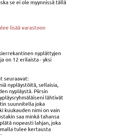
oska se ei ole myynnissä tällä
ulee lisää varastoon
 kierrekantinen nyplättyjen
a on 12 erilaista - yksi
at seuraavat:
iä nypläystöitä, sellaisia,
den nypläystä. Piirsin
pläysryhmäläiseni lähtivät
tin suunnitella joka
ki kuukauden nimi on vain
ustakin saa minkä tahansa
yplätä nopeasti lahjan, joka
amalla tulee kertausta