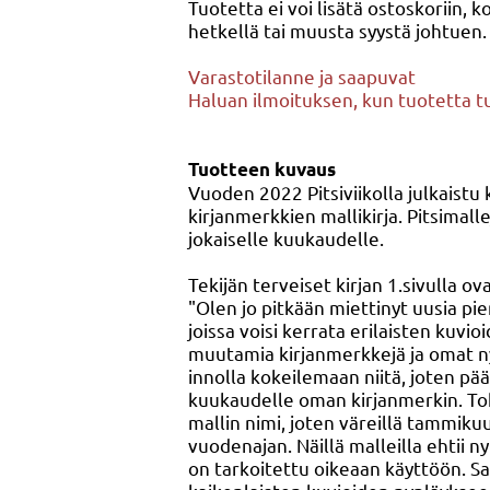
Tuotetta ei voi lisätä ostoskoriin, k
hetkellä tai muusta syystä johtuen.
Varastotilanne ja saapuvat
Haluan ilmoituksen, kun tuotetta t
Tuotteen kuvaus
Vuoden 2022 Pitsiviikolla julkaistu
kirjanmerkkien mallikirja. Pitsimallej
jokaiselle kuukaudelle.
Tekijän terveiset kirjan 1.sivulla ov
"Olen jo pitkään miettinyt uusia pien
joissa voisi kerrata erilaisten kuvioi
muutamia kirjanmerkkejä ja omat ny
innolla kokeilemaan niitä, joten pää
kuukaudelle oman kirjanmerkin. To
mallin nimi, joten väreillä tammiku
vuodenajan. Näillä malleilla ehtii n
on tarkoitettu oikeaan käyttöön. S