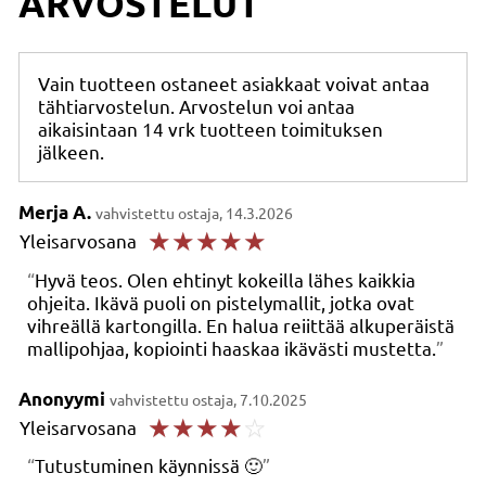
ARVOSTELUT
Vain tuotteen ostaneet asiakkaat voivat antaa
tähtiarvostelun. Arvostelun voi antaa
aikaisintaan 14 vrk tuotteen toimituksen
jälkeen.
Merja A.
vahvistettu ostaja, 14.3.2026
☆
☆
☆
☆
☆
Yleisarvosana
Hyvä teos. Olen ehtinyt kokeilla lähes kaikkia
ohjeita. Ikävä puoli on pistelymallit, jotka ovat
vihreällä kartongilla. En halua reiittää alkuperäistä
mallipohjaa, kopiointi haaskaa ikävästi mustetta.
Anonyymi
vahvistettu ostaja, 7.10.2025
☆
☆
☆
☆
☆
Yleisarvosana
Tutustuminen käynnissä 🙂