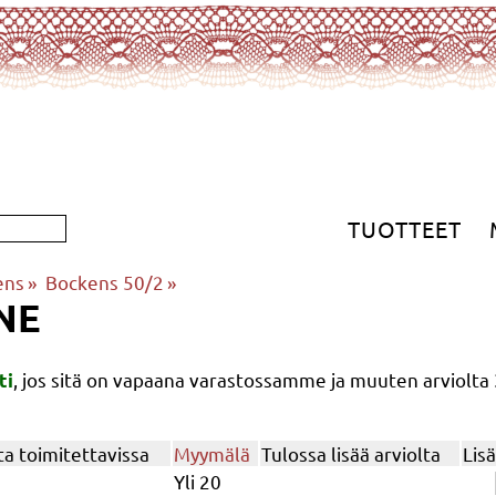
TUOTTEET
ens
‪»
Bockens 50/2
‪»
NE
, jos sitä on vapaana varastossamme ja muuten arviolta
ti
a toimitettavissa
Myymälä
Tulossa lisää arviolta
Lis
Yli 20