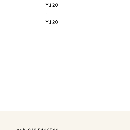
Yli 20
-
Yli 20
puh.
040 5416544