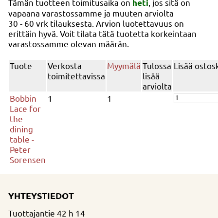
Tämän tuotteen toimitusaika on
, jos sitä on
heti
vapaana varastossamme ja muuten arviolta
30 - 60 vrk
tilauksesta. Arvion luotettavuus on
erittäin hyvä. Voit tilata tätä tuotetta korkeintaan
varastossamme olevan määrän.
Tuote
Verkosta
Myymälä
Tulossa
Lisää ostos
toimitettavissa
lisää
arviolta
Bobbin
1
1
Lace for
the
dining
table -
Peter
Sorensen
YHTEYSTIEDOT
Tuottajantie 42 h 14