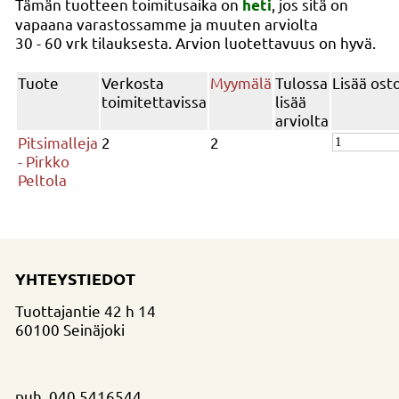
Tämän tuotteen toimitusaika on
, jos sitä on
heti
vapaana varastossamme ja muuten arviolta
30 - 60 vrk
tilauksesta. Arvion luotettavuus on hyvä.
Tuote
Verkosta
Myymälä
Tulossa
Lisää ost
toimitettavissa
lisää
arviolta
Pitsimalleja
2
2
- Pirkko
Peltola
YHTEYSTIEDOT
Tuottajantie 42 h 14
60100 Seinäjoki
puh.
040 5416544