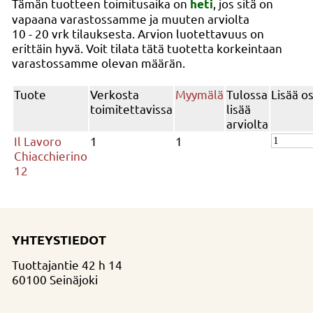
Tämän tuotteen toimitusaika on
, jos sitä on
heti
vapaana varastossamme ja muuten arviolta
10 - 20 vrk
tilauksesta. Arvion luotettavuus on
erittäin hyvä. Voit tilata tätä tuotetta korkeintaan
varastossamme olevan määrän.
Tuote
Verkosta
Myymälä
Tulossa
Lisää o
toimitettavissa
lisää
arviolta
Il Lavoro
1
1
Chiacchierino
12
YHTEYSTIEDOT
Tuottajantie 42 h 14
60100 Seinäjoki